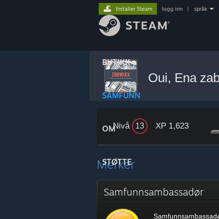
Installer Steam
logg inn
|
språk
BUTIKK
Oui, Ena za
SAMFUNN
Nivå
XP 1,623
13
OM
Merker
STØTTE
Samfunnsambassadør
Samfunnsambassad