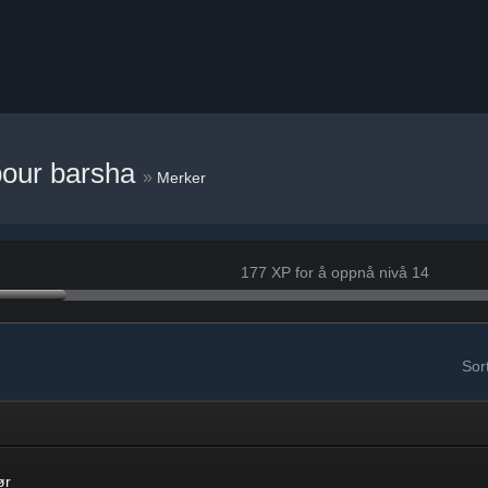
bour barsha
»
Merker
177 XP for å oppnå nivå 14
Sort
ør