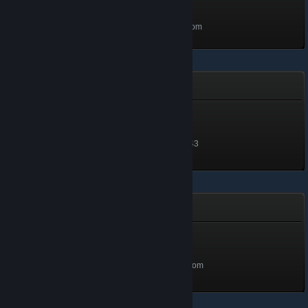
community
200 XP
Ontgrendeld op 12 apr 2017 om
7:56
Jaren van dienst
Jaren van dienst
950 XP
Ontgrendeld op 8 apr om 11:43
Volleerd verzamelaar
Volleerd verzamelaar
173 XP
Ontgrendeld op 25 nov 2019 om
15:47