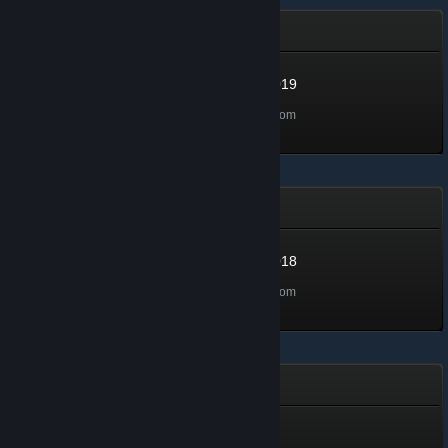
Voorjaarsschoonmaak 2019
Voorjaarsschoonmaak 2019
100 XP
Ontgrendeld op 26 mei 2019 om
15:00
Voorjaarsschoonmaak 2018
Voorjaarsschoonmaak 2018
100 XP
Ontgrendeld op 26 mei 2018 om
15:00
Juwelenmaker
Juwelenmaker