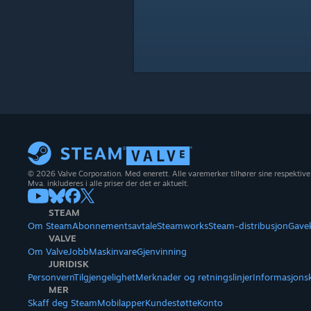
© 2026 Valve Corporation. Med enerett. Alle varemerker tilhører sine respektive
Mva. inkluderes i alle priser der det er aktuelt.
STEAM
Om Steam
Abonnementsavtale
Steamworks
Steam-distribusjon
Gave
VALVE
Om Valve
Jobb
Maskinvare
Gjenvinning
JURIDISK
Personvern
Tilgjengelighet
Merknader og retningslinjer
Informasjons
MER
Skaff deg Steam
Mobilapper
Kundestøtte
Konto