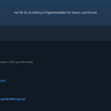
hjemmesiden
Her får du en kobling til
for Steam-samfunnet.
 eiere i USA og andre land.
kort
kapsler
Refusjoner