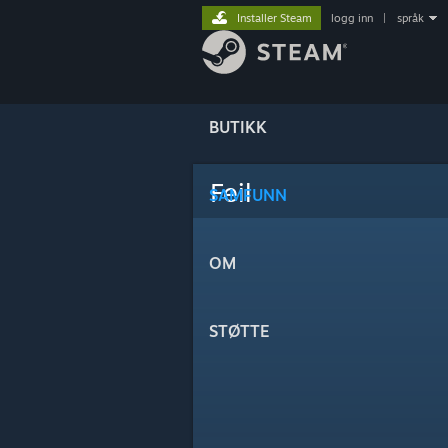
Installer Steam
logg inn
|
språk
BUTIKK
Feil
SAMFUNN
OM
STØTTE