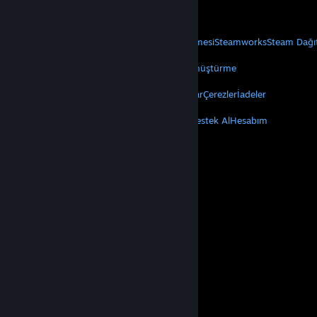
Mobil Uygulamaları Edin
STEAM
Steam Hakkında
Steam Abonelik Sözleşmesi
Steamworks
Steam Dağı
VALVE
Valve Hakkında
Kariyer
Donanım
Geri Dönüştürme
YASAL
Gizlilik
Erişilebilirlik
Bildirimler ve Politikalar
Çerezler
İadeler
DAHA FAZLA
Steam'i Yükle
Mobil Uygulamaları Edin
Destek Al
Hesabım
© Valve Corporation. Tüm hakları saklıdır. Tüm ticari
markalar, ABD ve diğer ülkelerde ilgili sahiplerinin
mülkiyetindedir.
Gizlilik Politikası
|
Yasal Bilgi
|