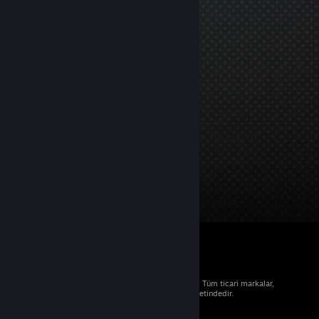
© 2026 Valve Corporation. Tüm hakları saklıdır. Tüm ticari markalar,
ABD ve diğer ülkelerde ilgili sahiplerinin mülkiyetindedir.
Geçerli yerlerde fiyatlara KDV dâhildir.