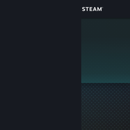
Giriş yap
Mağaza
LMIB
Topluluk
Hakkında
Bu profil gizlidir.
Destek
Dili değiştir
Steam mobil uygulamasını yükle
Masaüstü internet sitesini görüntüle