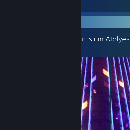
6
1
Atölye Vitrini
WitherOfMc Kullanıcısının Atölyes