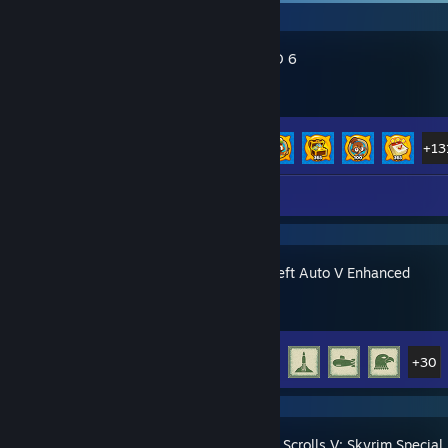
Bloons TD 6
Başarım İlerlemesi
136 / 156
+13
İnceleme 1
Grand Theft Auto V Enhanced
Başarım İlerlemesi
35 / 77
+30
The Elder Scrolls V: Skyrim Special 