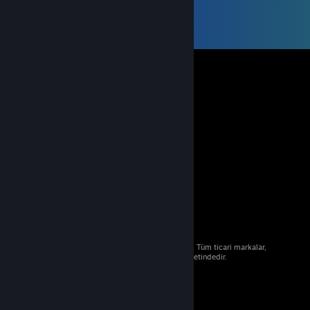
© 2026 Valve Corporation. Tüm hakları saklıdır. Tüm ticari markalar,
ABD ve diğer ülkelerde ilgili sahiplerinin mülkiyetindedir.
Geçerli yerlerde fiyatlara KDV dâhildir.
Mobil Uygulamaları Edin
STEAM