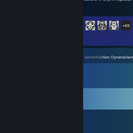
Başarım İlerlemesi
74 / 75
+69
Ekran Görüntüsü 1
Görüntüle
Son Oynananlar
Yorumlar
Tüm yorumları görüntüle (
558
yorum)
ALPHA
16 Mar @ 16:16