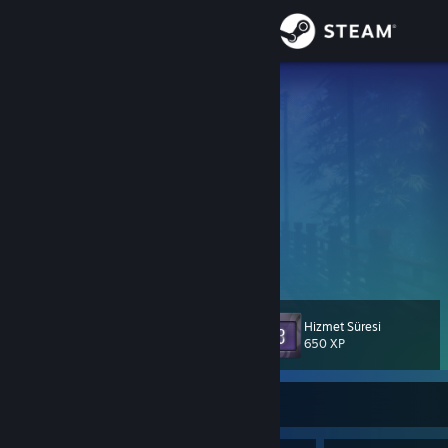
Giriş yap
Mağaza
WitherOfMc
𝙕𝙪𝙜𝙖𝙞𝙠𝙤𝙩𝙨𝙪 ~ 𝙎𝙠𝙪𝙡𝙡
Topluluk
Netherlands
Hakkında
𝘼𝙗𝙖𝙣𝙙𝙤𝙣 𝙖𝙡𝙡 𝙝𝙤𝙥𝙚 𝙮𝙚 𝙬𝙝𝙤 𝙚𝙣𝙩𝙚𝙧 𝙝𝙚𝙧𝙚
汝等ここに入るもの、一切の望みを捨てよ。
𝙇𝙖𝙨𝙘𝙞𝙖𝙩𝙚 𝙤𝙜𝙣𝙞 𝙨𝙥𝙚𝙧𝙖𝙣𝙯𝙖 𝙫𝙤𝙞 𝙘𝙝'𝙚𝙣𝙩𝙧𝙖𝙩𝙚
Destek
両刀使い
~ 𝙍𝙮𝙤𝙪𝙩𝙤𝙪𝙩𝙨𝙪𝙠𝙖𝙞
Dili değiştir
Hizmet Süresi
Seviye
193
650 XP
Steam mobil uygulamasını yükle
Masaüstü internet sitesini görüntüle
Şu Anda Çevrimiçi