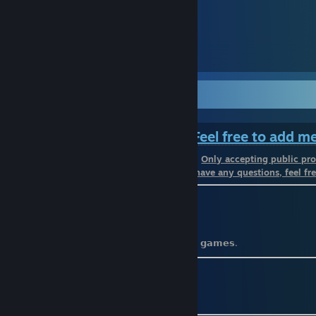
᠌᠌ ᠌ ᠌ ᠌ ᠌ ᠌
150
101
𝓦𝓮𝓵𝓬𝓸𝓶𝓮 𝓣𝓸 𝓜𝔂 𝓟𝓻𝓸𝓯𝓲𝓵𝓮
⠀⠀⠀⠀⠀⠀⠀⠀⠀⠀⠀⠀⠀⠀⠀⠀
Feel free to add m
⠀⠀⠀⠀⠀⠀⠀⠀⠀⠀⠀⠀⠀⠀⠀⠀⠀⠀⠀⠀⠀⠀⠀⠀⠀
Only accepting public pro
⠀⠀⠀⠀⠀⠀⠀⠀⠀⠀⠀⠀⠀⠀⠀⠀⠀⠀⠀⠀
If you have any questions, feel fre
⚫️ 𝗕𝗶𝗿𝘁𝗵𝗱𝗮𝘆: 𝟮𝟯 𝗝𝗮𝗻𝘂𝗮𝗿𝘆
⚫️ 𝗡𝗮𝗺𝗲: 𝗔𝗹𝗯𝗲𝗿𝘁
⚫️ 𝗡𝗶𝗰𝗸𝗻𝗮𝗺𝗲: 𝗥𝗮𝗶𝗻
⚫️ 𝗠𝗼𝗿𝗲 𝗼𝗻𝗹𝗶𝗻𝗲 𝘁𝗵𝗮𝗻 𝗮𝗰𝘁𝘂𝗮𝗹𝗹𝘆 𝗽𝗹𝗮𝘆𝗶𝗻𝗴 𝗴𝗮𝗺𝗲𝘀.
⚫️
𝗠𝘆𝗔𝗻𝗶𝗺𝗲𝗟𝗶𝘀𝘁
ㅤㅤㅤㅤㅤㅤㅤㅤㅤㅤㅤ
[myanimelist.net]
⚫️
𝗦𝘁𝗲𝗮𝗺𝗗𝗕
[steamdb.info]
⚫️
𝗦𝘁𝗲𝗮𝗺 𝗟𝗮𝗱𝗱𝗲𝗿
[steamladder.com]