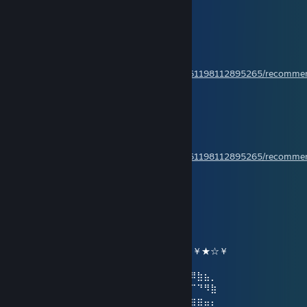
Crusade to beyond
13 Oca @ 3:45
Have a nice day!
Rate my review,please!
https://steamcommunity.com/profiles/76561198112895265/recomm
Crusade to beyond
3 Oca @ 3:31
Have a wonderful day!
Rate my review please!
https://steamcommunity.com/profiles/76561198112895265/recomm
ღ Ayumi ღ
2 Oca @ 17:50
╔╗╔╦══╦═╦═╦╗╔╗ ★ ★ ★
║╚╝║══║═║═║╚╝║ ☆¸.•°*”˜˜”*°•.¸☆
║╔╗║╔╗║╔╣╔╩╗╔╝ ★ ℕ𝔼𝕎 𝕐𝔼𝔸ℝ ☆
╚╝╚╩╝╚╩╝╚╝═╚╝ ￥☆★☆★☆￥★☆★☆￥★☆￥
⢠⣶⣿⠿⣿⣶⡄⠄⣠⣶⡿⢿⣷⣄⠄⠄⣴⣾⠿⢿⣷⣄⠄⢀⣴⡾⠿⣷⣦⡀
⢸⡿⠄⠄⢈⣿⣿⠄⣿⡿⠄⠄⢹⣿⡆⠸⣿⠃⠄⠄⣿⣿⠄⣿⡿⠋⠉⠙⠻⣷
⠄⠄⢀⣤⣾⡿⠁⠄⣿⡇⠄⠄⢸⣿⡇⠄⠄⠄⣠⣾⡿⠋⠄⣿⣿⣶⣶⣶⣤⡄