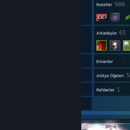
23
566
Profil Ödülleri
Rozetler
8
61
Gruplar
Arkadaşlar
1.558
Oyunlar
Envanter
10
5
Ekran Görüntüleri
Atölye Öğeleri
6
1
İnceleme
Rehberler
6
Çizimler