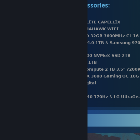
Computer hardware & accessories:
⚫️𝗖𝗣𝗨: 𝗔𝗠𝗗 𝗥𝘆𝘇𝗲𝗻 𝟵 𝟱𝟵𝟬𝟬𝗫
⚫️𝗖𝗣𝗨 𝗖𝗼𝗼𝗹𝗲𝗿: 𝗖𝗼𝗿𝘀𝗮𝗶𝗿 𝗶𝗖𝗨𝗘 𝗛𝟭𝟱𝟬𝗶 𝗘𝗟𝗜𝗧𝗘 𝗖𝗔𝗣𝗘𝗟𝗟𝗜𝗫
⚫️𝗠𝗼𝘁𝗵𝗲𝗿𝗯𝗼𝗮𝗿𝗱: 𝗠𝗦𝗜 𝗠𝗔𝗚 𝗫𝟱𝟳𝟬 𝗧𝗢𝗠𝗔𝗛𝗔𝗪𝗞 𝗪𝗜𝗙𝗜
⚫️𝗥𝗮𝗺: 𝗖𝗼𝗿𝘀𝗮𝗶𝗿 𝗩𝗲𝗻𝗴𝗲𝗮𝗻𝗰𝗲 𝗥𝗚𝗕 𝗣𝗥𝗢 𝟯𝟮𝗚𝗕 𝟯𝟲𝟬𝟬𝗠𝗛𝘇 𝗖𝗟 𝟭𝟲
⚫️𝗦𝘁𝗼𝗿𝗮𝗴𝗲: 𝗦𝗮𝗺𝘀𝘂𝗻𝗴 𝟵𝟴𝟬 𝗣𝗥𝗢 𝗣𝗖𝗜𝗲 𝟰.𝟬 𝟭𝗧𝗕 & 𝗦𝗮𝗺𝘀𝘂𝗻𝗴 𝟵𝟳𝟬
𝗡𝗩𝗠𝗲® 𝗦𝗦𝗗
⚫️𝗦𝘁𝗼𝗿𝗮𝗴𝗲: 𝟮𝘅 𝗪𝗲𝘀𝘁𝗲𝗿𝗻 𝗗𝗶𝗴𝗶𝘁𝗮𝗹 𝗦𝗡𝟱𝟬𝟬𝟬 𝗡𝗩𝗠𝗲® 𝗦𝗦𝗗 𝟮𝗧𝗕
⚫️𝗦𝘁𝗼𝗿𝗮𝗴𝗲: 𝟯𝘅 𝗣𝗡𝗬 𝗖𝗦𝟵𝟬𝟬 𝗦𝗔𝗧𝗔 𝗦𝗦𝗗 𝟭𝗧𝗕
⚫️𝗦𝘁𝗼𝗿𝗮𝗴𝗲: 𝟮𝘅 𝗦𝗲𝗮𝗴𝗮𝘁𝗲 𝗕𝗮𝗿𝗿𝗮𝗰𝘂𝗱𝗮 𝗖𝗼𝗺𝗽𝘂𝘁𝗲 𝟮 𝗧𝗕 𝟯.𝟱" 𝟳𝟮𝟬𝟬
⚫️𝗩𝗶𝗱𝗲𝗼 𝗖𝗮𝗿𝗱: 𝗚𝗶𝗴𝗮𝗯𝘆𝘁𝗲 𝗚𝗲𝗙𝗼𝗿𝗰𝗲 𝗥𝗧𝗫 𝟯𝟬𝟴𝟬 𝗚𝗮𝗺𝗶𝗻𝗴 𝗢𝗖 𝟭𝟬𝗚
⚫️𝗖𝗮𝘀𝗲: 𝗣𝗵𝗮𝗻𝘁𝗲𝗸𝘀 𝗘𝗰𝗹𝗶𝗽𝘀𝗲 𝗣𝟱𝟬𝟬𝗔 𝗗𝗶𝗴𝗶𝘁𝗮𝗹
⚫️𝗣𝗼𝘄𝗲𝗿 𝗦𝘂𝗽𝗽𝗹𝘆: 𝗖𝗼𝗿𝘀𝗮𝗶𝗿 𝗥𝗠𝟴𝟱𝟬𝗫
⚫️𝗠𝗼𝗻𝗶𝘁𝗼𝗿: 𝗚𝗶𝗴𝗮𝗯𝘆𝘁𝗲 𝗠𝟮𝟳𝗤 𝟮𝟱𝟲𝟬𝘅𝟭𝟰𝟰𝟬 𝟭𝟳𝟬𝗛𝘇 & 𝗟𝗚 𝗨𝗹𝘁𝗿𝗮𝗚
𝟭𝟵𝟮𝟬𝘅𝟭𝟬𝟴𝟬 𝟭𝟰𝟰H𝘇
⚫️𝗞𝗲𝘆𝗯𝗼𝗮𝗿𝗱: 𝗠𝗼𝗻𝘀𝗴𝗲𝗲𝗸 𝗠𝟭𝗪 𝘄𝗶𝘁𝗵 𝗞𝗮𝗶𝗹𝗵 𝗜𝗰𝗲 𝗖𝗿𝗲𝗮𝗺 𝗣𝘂𝗿𝗽𝗹𝗲 𝘀
⚫️𝗠𝗼𝘂𝘀𝗲: 𝗖𝗼𝗼𝗹𝗲𝗿𝗺𝗮𝘀𝘁𝗲𝗿 𝗠𝗠𝟳𝟭𝟮 𝗪𝗶𝗿𝗲𝗹𝗲𝘀𝘀
Ekran Görüntüsü Vitrini
⚫️𝗠𝗼𝘂𝘀𝗲𝗽𝗮𝗱: 𝗚𝗹𝗼𝗿𝗶𝗼𝘂𝘀 𝗣𝗖 𝗚𝗮𝗺𝗶𝗻𝗴 𝗥𝗮𝗰𝗲 𝗫𝗫𝗟 𝗘𝘅𝘁𝗲𝗻𝗱𝗲𝗱 𝗦𝘁𝗲𝗮𝗹𝘁
⚫️𝗛𝗲𝗮𝗱𝗽𝗵𝗼𝗻𝗲𝘀: 𝗛𝘆𝗽𝗲𝗿𝗫 𝗖𝗹𝗼𝘂𝗱 𝗜𝗜 𝗪𝗶𝗿𝗲𝗹𝗲𝘀𝘀