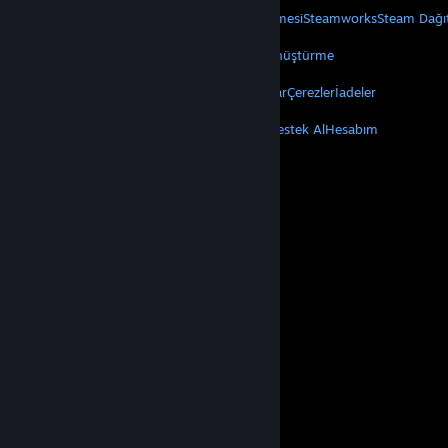
Steam Hakkında
Steam Abonelik Sözleşmesi
Steamworks
Steam Dağı
VALVE
Valve Hakkında
Kariyer
Donanım
Geri Dönüştürme
YASAL
Gizlilik
Erişilebilirlik
Bildirimler ve Politikalar
Çerezler
İadeler
DAHA FAZLA
Steam'i Yükle
Mobil Uygulamaları Edin
Destek Al
Hesabım