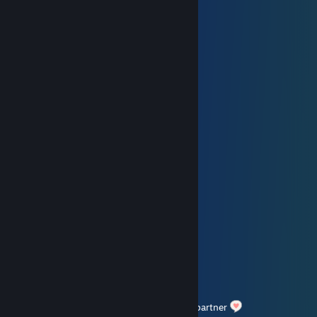
󠀡󠀡meow
14 Şub @ 11:41
⣴⣿⣿⣿⣿⡟⠁⠈⠻⢿⣿⣿⠿⠟⠛⢿⣿⣿⣿⣿⣿⣦⡀
⢸⣿⣿⣿⣿⠏ ⠉⢀⡤⠤⢤⡀⠹⣿⣿⣿⣿⣿⣿⣦
⢸⡇ ⠘⠓⠒⠶⠇ ⠉⠉⠉⠙⣿⣿⣿
⢣⣀⠤⠒⠊⠉⠉⢉⢽⠉⠉⠉⠉⠒⠢⠤⣀ ⣿⣿⡿
⢰⠁ ⢀⠔⠁⢸ ⡀ ⠉⠢⡀ ⡜
⢸⡠⡄ ⢀⠎ ⢸ ⢸⠘⢄ ⠘⡤⠊
⡠⡪⠊ ⢸⠉⠉⠢⡈⢶⠢⡜⢀⣤⡑⡄ ⡇
⠘⢒⣒⣒⠄⢸ ⢀ ⠛⢷⠃⡇ ⢸
⠉⡕⡄ ⢸⠢ ⠑⠤⣀⡀ ⡠⡇ ⡇
⢀⠇⠘⢄⢰⣸⠑⢌⠢⣀⣀⣀⠤⢤⠊⢠⠃ ⢸
⢸ ⠙⠘ ⠑⠤⠔⠒⠒⠁⢱⠃ ⢠⠃
Happy Valentines day to you.
Hope you can spend a nice day with your partner