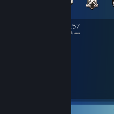
2.943
680
3.257
Öğe Sahibi
Takas Yaptı
Pazar İşlemi
⠀⠀⡤⣂⣭⣭⣅⠢⡀⠤⢀⣀⣀⠂⠾⡿⠛⢿⣦⢡
⠀⠀⡌⢰⡿⠉⠉⠙⣡⣶⣿⣿⣿⣿⣿⣷⣦⡀⣸⡿⠸
⠀⠀⢃⠸⣿⡤⢀⣾⣿⡿⠛⣿⣿⣿⣿⠛⢻⣿⣄⢶⠁
⠀⠀⠀⠁⢒⢠⣿⣿⣿⣇⣀⢟⡛⠛⠛⡠⢼⣿⣿⡄⡆
⠀⠀⠀⠀⠸⢸⣿⣿⣿⣿⢱⡿⣷⡦⢴⠇⡇⣿⣿⠃⠇
⠀⠀⠀⠀⠀⠣⢙⠻⢿⣿⣧⣝⣲⠾⢗⣫⠼⢛⠅⠉⠀
⠀⠀⠀⠀⠀⡀⠤⣃⡒⣬⣭⣭⣭⡭⠭⢴⣦⠑⠠⣀⠀⠀⠀⠀⠀⠀
⠀⠀⢀⠄⣪⣴⣿⣿⡷⢸⣿⡟⣵⣾⣿⣷⣮⢣⢻⣶⣭⠒⣂⣔⢂⠀
⢀⢊⣴⣾⣿⣿⣿⣿⠇⡿⠟⣃⡛⠿⣿⣿⣿⡏⡆⢿⡟⢸⣿⡤⠆⡄
⢨⠨⡀⠀⠉⢿⣿⠟⡌⡴⢙⡀⣏⠙⡌⣿⣿⣿⢸⠈⣤⢸⣿⡇⠀⡇
⠀⠑⠬⠑⣒⠪⢄⠺⡇⣿⠉⠀⠀⠉⡇⡿⠿⣣⢏⣼⣿⣿⣿⣧⠀⡇
⠀⠀⠀⠀⠀⠀⠀⠁⠢⠙⣄⠀⠀⢠⢃⡛⠩⠀⠈⠩⠭⠭⠭⠍⠑⠁
Son Etkinlikler