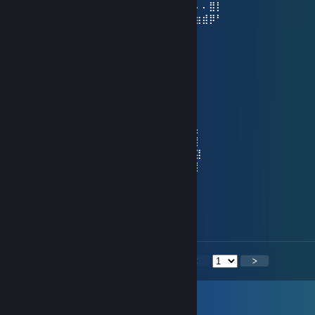
⢀⣴⣿⡿⠃⠄⠄⠄⣿⣧⠄⠄⢸⣿⡇⠄⣠⣾⡿⠋⠄⠄⠄⢿⡇⠄⠄⠄⣿⡇
⢸⣿⣿⣶⣶⣶⣶⠄⠙⢿⣷⣶⡿⠟⠄⠸⣿⣿⣶⣶⣶⣶⠄⠘⠿⣷⣶⣾⡿⠃
󠀡󠀡meow
31 Ara 2025 @ 9:40
⠀⠀ ⠀⣠⡴⠖⠚⠋⠉⠂⠉⠙⠒⠲⢦⣄⡀⡀⡀ ⡄⡀
⠀⠀⠀⡠⠚⠁⠀⠀⠀⠀⡄⠀⠀⠀⠀⠀⠀⠀⠀⠀⠀⠀⠈⠣⡀
⠠⠴⣿⠀⠀⠀⠀⠀⠀⢰⡇⠀⠀⠀⠀⠀⡄⠀⠀⠀⠀⠀⠀⠀⢹⡀
⠀⣰⠃⠀⠀⠀⠀⠂⡩⢻⡇⠀⠀⠀⠀⣼⡇⠤⠤⣄⠀⠀⠀⠀⠀⢧
⢀⡇⠀⠀⣸⣤⣴⠯⠦⢜⡇⠀⠀⢀⡜⠁⢣⣀⣀⠈⠀⠀⠀⠀⢠⠸⡄
⢸⡇⠀⠀⣿⡙⢹⣿⡇⠈⡿⢄⢠⡼⠀⡞⠁⣴⣦⠙⡇⡀⠀⠀⢸⠀⡇
⠈⢧⢀⠀⢿⢣⡀⠉⠀⢠⠇⠈⠻⠅⠀⡇⠀⠛⠋⠀⡝⡇⠀⠀⢸⠀⣽
⠀⢰⠻⢷⣮⣦⡙⠒⠚⠁⠀⠀⠀⠀⠀⠙⠤⣀⣠⠞⢱⡇⠀⢀⡜⠀⡇
⠀⢸⢸⢰⠃⠈⠁⠀⠀⠀⠈⢦⣀⡴⠀⠀⠀⠀⠀⢀⠞⣀⢤⡞⠁⢀
⠀⠈⣮⠎⡣⡀⠀⠀⠀⠀⠀⠀⠀⠀⠀⠀⠀⠀⠘⡿⠛⠛⠉⡀⠀⡼
𝑴𝒂𝒚 𝒚𝒐𝒖 𝒃𝒆 𝒔𝒖𝒓𝒓𝒐𝒖𝒏𝒅𝒆𝒅 𝒃𝒚 𝒍𝒖𝒄𝒌,
𝒋𝒐𝒚 𝒂𝒏𝒅 𝒑𝒓𝒐𝒔𝒑𝒆𝒓𝒊𝒕𝒚 𝒊𝒏 𝟐𝟎𝟐𝟔💗
<
>