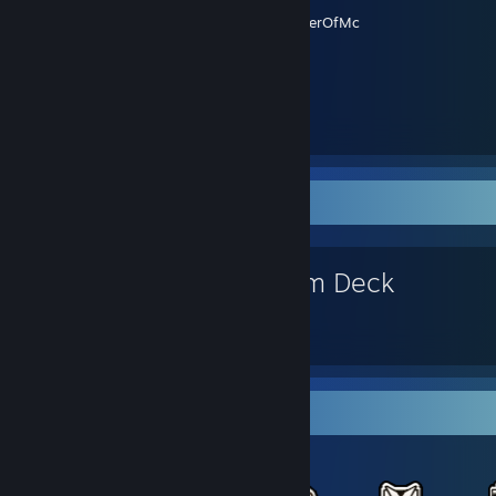
Yaratıcı -
WitherOfMc
Favori Oyun
Steam Deck
Takaslık Öğeler