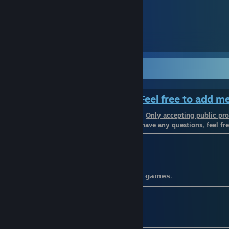
᠌᠌ ᠌ ᠌ ᠌ ᠌ ᠌
150
101
𝓦𝓮𝓵𝓬𝓸𝓶𝓮 𝓣𝓸 𝓜𝔂 𝓟𝓻𝓸𝓯𝓲𝓵𝓮
⠀⠀⠀⠀⠀⠀⠀⠀⠀⠀⠀⠀⠀⠀⠀⠀
Feel free to add m
⠀⠀⠀⠀⠀⠀⠀⠀⠀⠀⠀⠀⠀⠀⠀⠀⠀⠀⠀⠀⠀⠀⠀⠀⠀
Only accepting public pro
⠀⠀⠀⠀⠀⠀⠀⠀⠀⠀⠀⠀⠀⠀⠀⠀⠀⠀⠀⠀
If you have any questions, feel fre
⚫️ 𝗕𝗶𝗿𝘁𝗵𝗱𝗮𝘆: 𝟮𝟯 𝗝𝗮𝗻𝘂𝗮𝗿𝘆
⚫️ 𝗡𝗮𝗺𝗲: 𝗔𝗹𝗯𝗲𝗿𝘁
⚫️ 𝗡𝗶𝗰𝗸𝗻𝗮𝗺𝗲: 𝗥𝗮𝗶𝗻
⚫️ 𝗠𝗼𝗿𝗲 𝗼𝗻𝗹𝗶𝗻𝗲 𝘁𝗵𝗮𝗻 𝗮𝗰𝘁𝘂𝗮𝗹𝗹𝘆 𝗽𝗹𝗮𝘆𝗶𝗻𝗴 𝗴𝗮𝗺𝗲𝘀.
⚫️
𝗠𝘆𝗔𝗻𝗶𝗺𝗲𝗟𝗶𝘀𝘁
ㅤㅤㅤㅤㅤㅤㅤㅤㅤㅤㅤ
[myanimelist.net]
⚫️
𝗦𝘁𝗲𝗮𝗺𝗗𝗕
[steamdb.info]
⚫️
𝗦𝘁𝗲𝗮𝗺 𝗟𝗮𝗱𝗱𝗲𝗿
[steamladder.com]