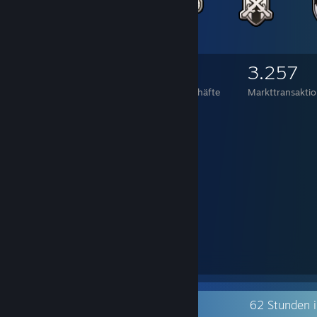
2.943
680
3.257
Gegenstände im Besitz
Handelsgeschäfte
Markttransakti
⠀⠀⡤⣂⣭⣭⣅⠢⡀⠤⢀⣀⣀⠂⠾⡿⠛⢿⣦⢡
⠀⠀⡌⢰⡿⠉⠉⠙⣡⣶⣿⣿⣿⣿⣿⣷⣦⡀⣸⡿⠸
⠀⠀⢃⠸⣿⡤⢀⣾⣿⡿⠛⣿⣿⣿⣿⠛⢻⣿⣄⢶⠁
⠀⠀⠀⠁⢒⢠⣿⣿⣿⣇⣀⢟⡛⠛⠛⡠⢼⣿⣿⡄⡆
⠀⠀⠀⠀⠸⢸⣿⣿⣿⣿⢱⡿⣷⡦⢴⠇⡇⣿⣿⠃⠇
⠀⠀⠀⠀⠀⠣⢙⠻⢿⣿⣧⣝⣲⠾⢗⣫⠼⢛⠅⠉⠀
⠀⠀⠀⠀⠀⡀⠤⣃⡒⣬⣭⣭⣭⡭⠭⢴⣦⠑⠠⣀⠀⠀⠀⠀⠀⠀
⠀⠀⢀⠄⣪⣴⣿⣿⡷⢸⣿⡟⣵⣾⣿⣷⣮⢣⢻⣶⣭⠒⣂⣔⢂⠀
⢀⢊⣴⣾⣿⣿⣿⣿⠇⡿⠟⣃⡛⠿⣿⣿⣿⡏⡆⢿⡟⢸⣿⡤⠆⡄
⢨⠨⡀⠀⠉⢿⣿⠟⡌⡴⢙⡀⣏⠙⡌⣿⣿⣿⢸⠈⣤⢸⣿⡇⠀⡇
⠀⠑⠬⠑⣒⠪⢄⠺⡇⣿⠉⠀⠀⠉⡇⡿⠿⣣⢏⣼⣿⣿⣿⣧⠀⡇
⠀⠀⠀⠀⠀⠀⠀⠁⠢⠙⣄⠀⠀⢠⢃⡛⠩⠀⠈⠩⠭⠭⠭⠍⠑⠁
Kürzliche Aktivitäten
62 Stunden 