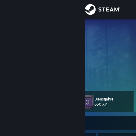
Anmelden
Shop
WitherOfMc
𝙕𝙪𝙜𝙖𝙞𝙠𝙤𝙩𝙨𝙪 ~ 𝙎𝙠𝙪𝙡𝙡
Community
Netherlands
Info
𝘼𝙗𝙖𝙣𝙙𝙤𝙣 𝙖𝙡𝙡 𝙝𝙤𝙥𝙚 𝙮𝙚 𝙬𝙝𝙤 𝙚𝙣𝙩𝙚𝙧 𝙝𝙚𝙧𝙚
汝等ここに入るもの、一切の望みを捨てよ。
𝙇𝙖𝙨𝙘𝙞𝙖𝙩𝙚 𝙤𝙜𝙣𝙞 𝙨𝙥𝙚𝙧𝙖𝙣𝙯𝙖 𝙫𝙤𝙞 𝙘𝙝'𝙚𝙣𝙩𝙧𝙖𝙩𝙚
Support
両刀使い
~ 𝙍𝙮𝙤𝙪𝙩𝙤𝙪𝙩𝙨𝙪𝙠𝙖𝙞
Sprache ändern
Dienstjahre
Level
193
650 XP
Steam-Mobile-App herunterladen
Desktopversion anzeigen
Zurzeit offline