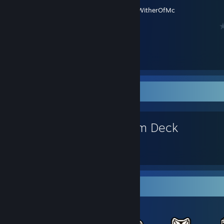
Erstellt von -
WitherOfMc
Lieblingsspiel
Steam Deck
Gegenstände zum Handeln