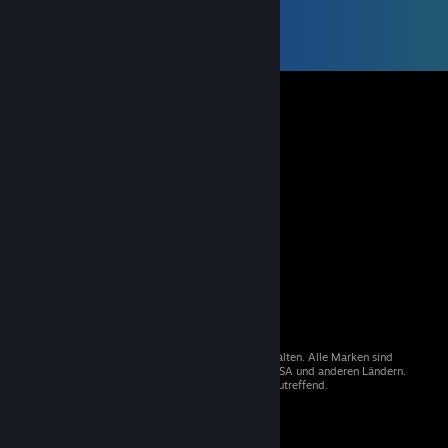
© 2026 Valve Corporation. Alle Rechte vorbehalten. Alle Marken sind
Eigentum der entsprechenden Besitzer in den USA und anderen Ländern.
Mehrwertsteuer in allen Preisen enthalten, wo zutreffend.
Steam-Mobile-App
STEAM