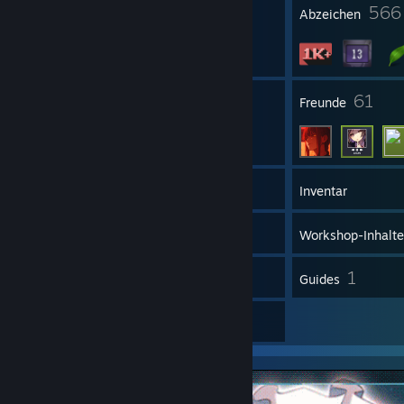
23
566
Profilpreise
Abzeichen
8
61
Gruppen
Freunde
1.558
Spiele
Inventar
10
Screenshots
Workshop-Inhalte
6
1
Rezensionen
Guides
6
Artworks