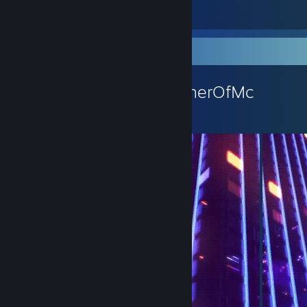
6
1
Workshop
Workshop von WitherOfMc