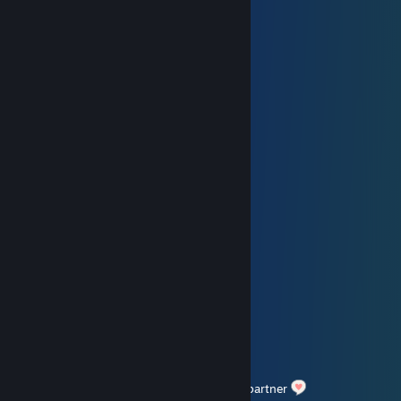
󠀡󠀡meow
14. Feb. um 11:41
⣴⣿⣿⣿⣿⡟⠁⠈⠻⢿⣿⣿⠿⠟⠛⢿⣿⣿⣿⣿⣿⣦⡀
⢸⣿⣿⣿⣿⠏ ⠉⢀⡤⠤⢤⡀⠹⣿⣿⣿⣿⣿⣿⣦
⢸⡇ ⠘⠓⠒⠶⠇ ⠉⠉⠉⠙⣿⣿⣿
⢣⣀⠤⠒⠊⠉⠉⢉⢽⠉⠉⠉⠉⠒⠢⠤⣀ ⣿⣿⡿
⢰⠁ ⢀⠔⠁⢸ ⡀ ⠉⠢⡀ ⡜
⢸⡠⡄ ⢀⠎ ⢸ ⢸⠘⢄ ⠘⡤⠊
⡠⡪⠊ ⢸⠉⠉⠢⡈⢶⠢⡜⢀⣤⡑⡄ ⡇
⠘⢒⣒⣒⠄⢸ ⢀ ⠛⢷⠃⡇ ⢸
⠉⡕⡄ ⢸⠢ ⠑⠤⣀⡀ ⡠⡇ ⡇
⢀⠇⠘⢄⢰⣸⠑⢌⠢⣀⣀⣀⠤⢤⠊⢠⠃ ⢸
⢸ ⠙⠘ ⠑⠤⠔⠒⠒⠁⢱⠃ ⢠⠃
Happy Valentines day to you.
Hope you can spend a nice day with your partner