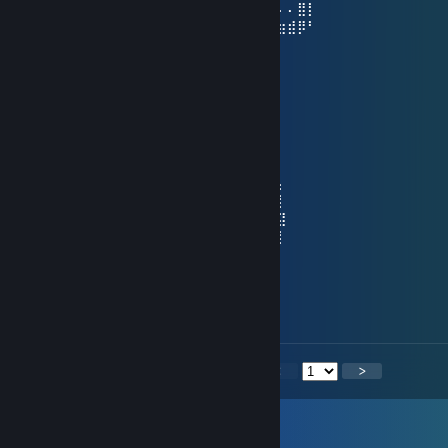
⢀⣴⣿⡿⠃⠄⠄⠄⣿⣧⠄⠄⢸⣿⡇⠄⣠⣾⡿⠋⠄⠄⠄⢿⡇⠄⠄⠄⣿⡇
⢸⣿⣿⣶⣶⣶⣶⠄⠙⢿⣷⣶⡿⠟⠄⠸⣿⣿⣶⣶⣶⣶⠄⠘⠿⣷⣶⣾⡿⠃
󠀡󠀡meow
31. Dez. 2025 um 9:40
⠀⠀ ⠀⣠⡴⠖⠚⠋⠉⠂⠉⠙⠒⠲⢦⣄⡀⡀⡀ ⡄⡀
⠀⠀⠀⡠⠚⠁⠀⠀⠀⠀⡄⠀⠀⠀⠀⠀⠀⠀⠀⠀⠀⠀⠈⠣⡀
⠠⠴⣿⠀⠀⠀⠀⠀⠀⢰⡇⠀⠀⠀⠀⠀⡄⠀⠀⠀⠀⠀⠀⠀⢹⡀
⠀⣰⠃⠀⠀⠀⠀⠂⡩⢻⡇⠀⠀⠀⠀⣼⡇⠤⠤⣄⠀⠀⠀⠀⠀⢧
⢀⡇⠀⠀⣸⣤⣴⠯⠦⢜⡇⠀⠀⢀⡜⠁⢣⣀⣀⠈⠀⠀⠀⠀⢠⠸⡄
⢸⡇⠀⠀⣿⡙⢹⣿⡇⠈⡿⢄⢠⡼⠀⡞⠁⣴⣦⠙⡇⡀⠀⠀⢸⠀⡇
⠈⢧⢀⠀⢿⢣⡀⠉⠀⢠⠇⠈⠻⠅⠀⡇⠀⠛⠋⠀⡝⡇⠀⠀⢸⠀⣽
⠀⢰⠻⢷⣮⣦⡙⠒⠚⠁⠀⠀⠀⠀⠀⠙⠤⣀⣠⠞⢱⡇⠀⢀⡜⠀⡇
⠀⢸⢸⢰⠃⠈⠁⠀⠀⠀⠈⢦⣀⡴⠀⠀⠀⠀⠀⢀⠞⣀⢤⡞⠁⢀
⠀⠈⣮⠎⡣⡀⠀⠀⠀⠀⠀⠀⠀⠀⠀⠀⠀⠀⠘⡿⠛⠛⠉⡀⠀⡼
𝑴𝒂𝒚 𝒚𝒐𝒖 𝒃𝒆 𝒔𝒖𝒓𝒓𝒐𝒖𝒏𝒅𝒆𝒅 𝒃𝒚 𝒍𝒖𝒄𝒌,
𝒋𝒐𝒚 𝒂𝒏𝒅 𝒑𝒓𝒐𝒔𝒑𝒆𝒓𝒊𝒕𝒚 𝒊𝒏 𝟐𝟎𝟐𝟔💗
<
>