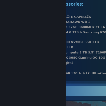
Computer hardware & accessories:
⚫️𝗖𝗣𝗨: 𝗔𝗠𝗗 𝗥𝘆𝘇𝗲𝗻 𝟵 𝟱𝟵𝟬𝟬𝗫
⚫️𝗖𝗣𝗨 𝗖𝗼𝗼𝗹𝗲𝗿: 𝗖𝗼𝗿𝘀𝗮𝗶𝗿 𝗶𝗖𝗨𝗘 𝗛𝟭𝟱𝟬𝗶 𝗘𝗟𝗜𝗧𝗘 𝗖𝗔𝗣𝗘𝗟𝗟𝗜𝗫
⚫️𝗠𝗼𝘁𝗵𝗲𝗿𝗯𝗼𝗮𝗿𝗱: 𝗠𝗦𝗜 𝗠𝗔𝗚 𝗫𝟱𝟳𝟬 𝗧𝗢𝗠𝗔𝗛𝗔𝗪𝗞 𝗪𝗜𝗙𝗜
⚫️𝗥𝗮𝗺: 𝗖𝗼𝗿𝘀𝗮𝗶𝗿 𝗩𝗲𝗻𝗴𝗲𝗮𝗻𝗰𝗲 𝗥𝗚𝗕 𝗣𝗥𝗢 𝟯𝟮𝗚𝗕 𝟯𝟲𝟬𝟬𝗠𝗛𝘇 𝗖𝗟 𝟭𝟲
⚫️𝗦𝘁𝗼𝗿𝗮𝗴𝗲: 𝗦𝗮𝗺𝘀𝘂𝗻𝗴 𝟵𝟴𝟬 𝗣𝗥𝗢 𝗣𝗖𝗜𝗲 𝟰.𝟬 𝟭𝗧𝗕 & 𝗦𝗮𝗺𝘀𝘂𝗻𝗴 𝟵𝟳𝟬
𝗡𝗩𝗠𝗲® 𝗦𝗦𝗗
⚫️𝗦𝘁𝗼𝗿𝗮𝗴𝗲: 𝟮𝘅 𝗪𝗲𝘀𝘁𝗲𝗿𝗻 𝗗𝗶𝗴𝗶𝘁𝗮𝗹 𝗦𝗡𝟱𝟬𝟬𝟬 𝗡𝗩𝗠𝗲® 𝗦𝗦𝗗 𝟮𝗧𝗕
⚫️𝗦𝘁𝗼𝗿𝗮𝗴𝗲: 𝟯𝘅 𝗣𝗡𝗬 𝗖𝗦𝟵𝟬𝟬 𝗦𝗔𝗧𝗔 𝗦𝗦𝗗 𝟭𝗧𝗕
⚫️𝗦𝘁𝗼𝗿𝗮𝗴𝗲: 𝟮𝘅 𝗦𝗲𝗮𝗴𝗮𝘁𝗲 𝗕𝗮𝗿𝗿𝗮𝗰𝘂𝗱𝗮 𝗖𝗼𝗺𝗽𝘂𝘁𝗲 𝟮 𝗧𝗕 𝟯.𝟱" 𝟳𝟮𝟬𝟬
⚫️𝗩𝗶𝗱𝗲𝗼 𝗖𝗮𝗿𝗱: 𝗚𝗶𝗴𝗮𝗯𝘆𝘁𝗲 𝗚𝗲𝗙𝗼𝗿𝗰𝗲 𝗥𝗧𝗫 𝟯𝟬𝟴𝟬 𝗚𝗮𝗺𝗶𝗻𝗴 𝗢𝗖 𝟭𝟬𝗚
⚫️𝗖𝗮𝘀𝗲: 𝗣𝗵𝗮𝗻𝘁𝗲𝗸𝘀 𝗘𝗰𝗹𝗶𝗽𝘀𝗲 𝗣𝟱𝟬𝟬𝗔 𝗗𝗶𝗴𝗶𝘁𝗮𝗹
⚫️𝗣𝗼𝘄𝗲𝗿 𝗦𝘂𝗽𝗽𝗹𝘆: 𝗖𝗼𝗿𝘀𝗮𝗶𝗿 𝗥𝗠𝟴𝟱𝟬𝗫
⚫️𝗠𝗼𝗻𝗶𝘁𝗼𝗿: 𝗚𝗶𝗴𝗮𝗯𝘆𝘁𝗲 𝗠𝟮𝟳𝗤 𝟮𝟱𝟲𝟬𝘅𝟭𝟰𝟰𝟬 𝟭𝟳𝟬𝗛𝘇 & 𝗟𝗚 𝗨𝗹𝘁𝗿𝗮𝗚
𝟭𝟵𝟮𝟬𝘅𝟭𝟬𝟴𝟬 𝟭𝟰𝟰H𝘇
⚫️𝗞𝗲𝘆𝗯𝗼𝗮𝗿𝗱: 𝗠𝗼𝗻𝘀𝗴𝗲𝗲𝗸 𝗠𝟭𝗪 𝘄𝗶𝘁𝗵 𝗞𝗮𝗶𝗹𝗵 𝗜𝗰𝗲 𝗖𝗿𝗲𝗮𝗺 𝗣𝘂𝗿𝗽𝗹𝗲 𝘀
⚫️𝗠𝗼𝘂𝘀𝗲: 𝗖𝗼𝗼𝗹𝗲𝗿𝗺𝗮𝘀𝘁𝗲𝗿 𝗠𝗠𝟳𝟭𝟮 𝗪𝗶𝗿𝗲𝗹𝗲𝘀𝘀
Screenshots
⚫️𝗠𝗼𝘂𝘀𝗲𝗽𝗮𝗱: 𝗚𝗹𝗼𝗿𝗶𝗼𝘂𝘀 𝗣𝗖 𝗚𝗮𝗺𝗶𝗻𝗴 𝗥𝗮𝗰𝗲 𝗫𝗫𝗟 𝗘𝘅𝘁𝗲𝗻𝗱𝗲𝗱 𝗦𝘁𝗲𝗮𝗹𝘁
⚫️𝗛𝗲𝗮𝗱𝗽𝗵𝗼𝗻𝗲𝘀: 𝗛𝘆𝗽𝗲𝗿𝗫 𝗖𝗹𝗼𝘂𝗱 𝗜𝗜 𝗪𝗶𝗿𝗲𝗹𝗲𝘀𝘀