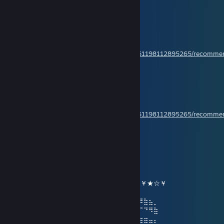
Crusade to beyond
13. Jan. um 3:45
Have a nice day!
Rate my review,please!
https://steamcommunity.com/profiles/76561198112895265/recomm
Crusade to beyond
3. Jan. um 3:31
Have a wonderful day!
Rate my review please!
https://steamcommunity.com/profiles/76561198112895265/recomm
ღ Ayumi ღ
2. Jan. um 17:50
╔╗╔╦══╦═╦═╦╗╔╗ ★ ★ ★
║╚╝║══║═║═║╚╝║ ☆¸.•°*”˜˜”*°•.¸☆
║╔╗║╔╗║╔╣╔╩╗╔╝ ★ ℕ𝔼𝕎 𝕐𝔼𝔸ℝ ☆
╚╝╚╩╝╚╩╝╚╝═╚╝ ￥☆★☆★☆￥★☆★☆￥★☆￥
⢠⣶⣿⠿⣿⣶⡄⠄⣠⣶⡿⢿⣷⣄⠄⠄⣴⣾⠿⢿⣷⣄⠄⢀⣴⡾⠿⣷⣦⡀
⢸⡿⠄⠄⢈⣿⣿⠄⣿⡿⠄⠄⢹⣿⡆⠸⣿⠃⠄⠄⣿⣿⠄⣿⡿⠋⠉⠙⠻⣷
⠄⠄⢀⣤⣾⡿⠁⠄⣿⡇⠄⠄⢸⣿⡇⠄⠄⠄⣠⣾⡿⠋⠄⣿⣿⣶⣶⣶⣤⡄