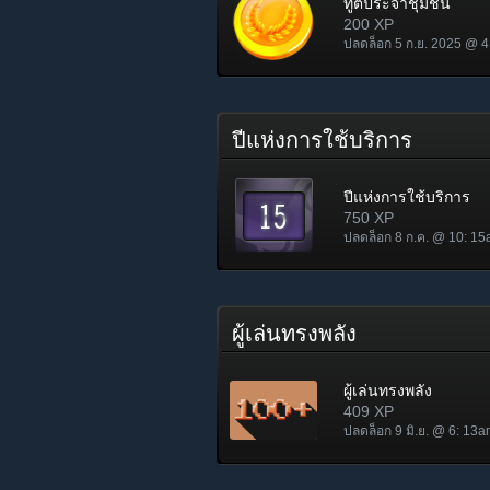
ทูตประจำชุมชน
200 XP
ปลดล็อก 5 ก.ย. 2025 @ 
ปีแห่งการใช้บริการ
ปีแห่งการใช้บริการ
750 XP
ปลดล็อก 8 ก.ค. @ 10: 1
ผู้เล่นทรงพลัง
ผู้เล่นทรงพลัง
409 XP
ปลดล็อก 9 มิ.ย. @ 6: 13