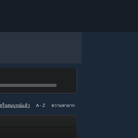
สร็จสมบูรณ์แล้ว
A - Z
ความหายาก