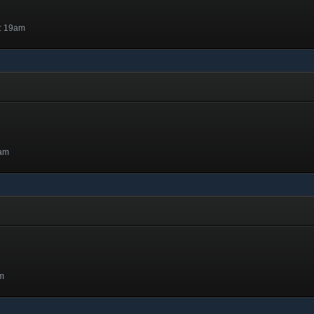
4: 19am
5am
am