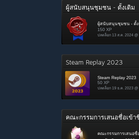
ผู้สนับสนุนชุมชน - ดั้งเดิม
ผู้สนับสนุนชุมชน - ดั้ง
150 XP
ปลดล็อก 13 ส.ค. 2024 @
Steam Replay 2023
Steam Replay 2023
50 XP
ปลดล็อก 19 ธ.ค. 2023 @
คณะกรรมการเสนอชื่อเข้า
คณะกรรมการเสนอชื่อ