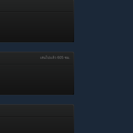
เล่นไปแล้ว 605 ชม.