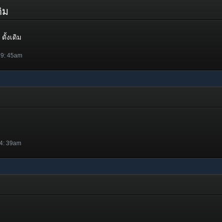
เดิม
ดั้งเดิม
 9: 45am
 4: 39am