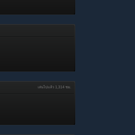
เล่นไปแล้ว 1,314 ชม.