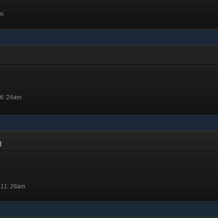
pm
 6: 24am
on
 11: 26am