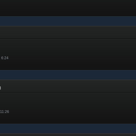
. 6:24
on
 11:26