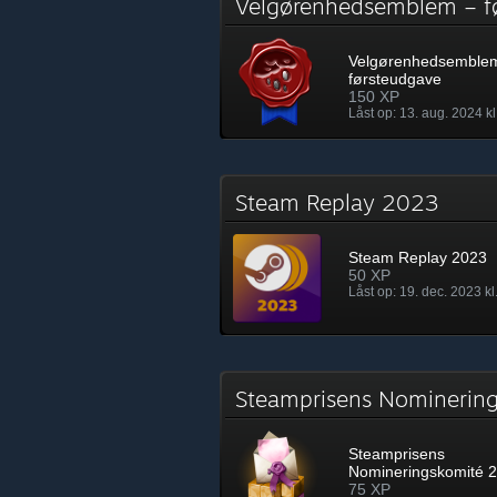
Velgørenhedsemblem – 
Velgørenhedsemble
førsteudgave
150 XP
Låst op: 13. aug. 2024 kl
Steam Replay 2023
Steam Replay 2023
50 XP
Låst op: 19. dec. 2023 kl
Steamprisens Nomineri
Steamprisens
Nomineringskomité 
75 XP