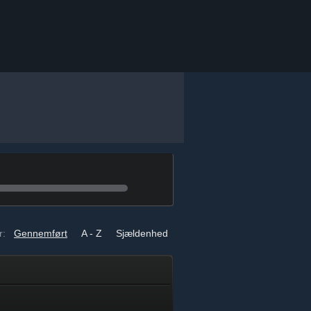
r:
Gennemført
A - Z
Sjældenhed