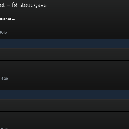
abet – førsteudgave
sskabet –
 9:45
. 4:39