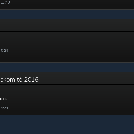
. 11:40
. 0:29
ngskomité 2016
2016
. 4:23