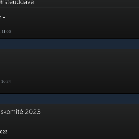
førsteudgave
m –
. 11:06
. 10:24
ngskomité 2023
2023