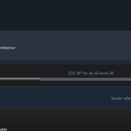
mblemer
231 XP for at nå level 26
Sorter efte
adør