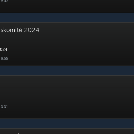
. 5:43
ngskomité 2024
2024
. 6:55
 13:31