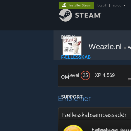
Installer Steam
log på
|
sprog
BUTIK
Weazle.nl
»
E
FÆLLESSKAB
Level
XP 4,569
25
OM
Emblemer
SUPPORT
Fællesskabsambassadør
Fællesskabsambass