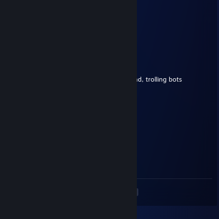
Arakus ×͜×
7 Nis @ 15:13
+rep pretty good player <3
LH44
5 Mar @ 10:02
♥♥♥♥♥♥♥ ♥♥♥♥♥♥ him and his aborted friend, trolling bots
cRs
9 Oca @ 11:27
-rep cheating with teammate
xGeforce
22 Ara 2025 @ 16:23
steamhappy:
<
>