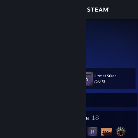
Giriş yap
Mağaza
Weazle.nl
Topluluk
Hakkında
Hizmet Süresi
Seviye
Destek
25
750 XP
Dili değiştir
Şu Anda Çevrimdışı
Steam mobil uygulamasını yükle
1
18
Profil Ödülleri
Rozetler
Masaüstü internet sitesini görüntüle