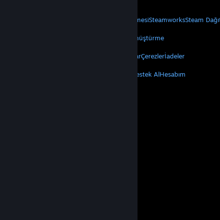
Mobil Uygulamaları Edin
STEAM
Steam Hakkında
Steam Abonelik Sözleşmesi
Steamworks
Steam Dağı
VALVE
Valve Hakkında
Kariyer
Donanım
Geri Dönüştürme
YASAL
Gizlilik
Erişilebilirlik
Bildirimler ve Politikalar
Çerezler
İadeler
DAHA FAZLA
Steam'i Yükle
Mobil Uygulamaları Edin
Destek Al
Hesabım