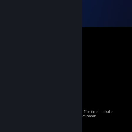
© 2026 Valve Corporation. Tüm hakları saklıdır. Tüm ticari markalar,
ABD ve diğer ülkelerde ilgili sahiplerinin mülkiyetindedir.
Geçerli yerlerde fiyatlara KDV dâhildir.