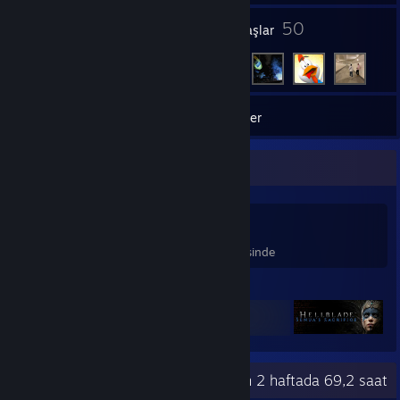
1
50
Gruplar
Arkadaşlar
172
Oyunlar
Envanter
Oyun Koleksiyoncusu
172
475
50
Oyun Sahibi
DLC Sahibi
İstek Listesinde
Öne Çıkan Oyunlar
Son Etkinlikler
son 2 haftada 69,2 saat