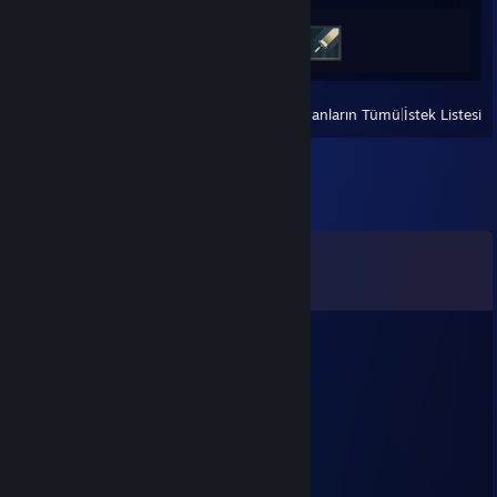
Başarım İlerlemesi
3 / 48
Görüntüle
Son Oynananların Tümü
|
İstek Listesi
Yorumlar
Tüm yorumları görüntüle (
23
yorum)
thundershade
24 Tem @ 2:31
+rep Added ya, accept! :)
✯ Grivers ☾☜☯☞☽
27 May @ 12:21
-rep wh, aim cheater dog