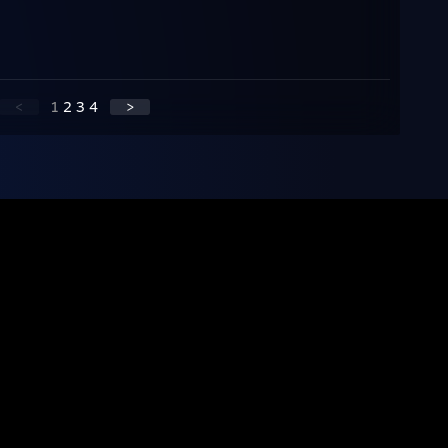
<
1
2
3
4
>