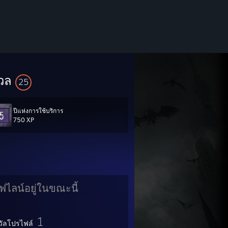
เวล
25
ปีแห่งการใช้บริการ
750 XP
ฟไลน์อยู่ในขณะนี้
1
วัลโปรไฟล์