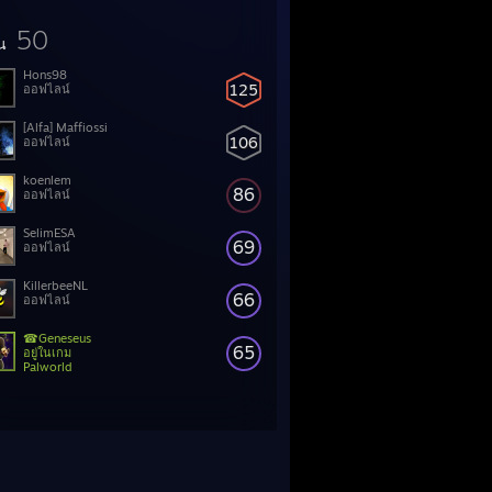
50
อน
Hons98
125
ออฟไลน์
[Alfa] Maffiossi
106
ออฟไลน์
koenlem
86
ออฟไลน์
SelimESA
69
ออฟไลน์
KillerbeeNL
66
ออฟไลน์
☎Geneseus
65
อยู่ในเกม
Palworld