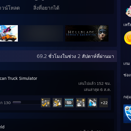
ดาวน์โหลด
สิ่งที่อยากได้
เหร
69.2 ชั่วโมงในช่วง 2 สัปดาห์ที่ผ่านมา
เกม
ช่อ
can Truck Simulator
เล่นไปแล้ว 152 ชม.
เล่นล่าสุด 6 ส.ค.
กลุ่ม
าก 130
+22
eld