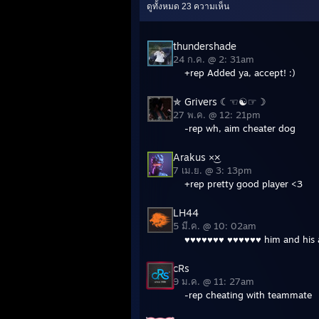
ดูทั้งหมด
23
ความเห็น
thundershade
24 ก.ค. @ 2: 31am
+rep Added ya, accept! :)
✯ Grivers ☾☜☯☞☽
27 พ.ค. @ 12: 21pm
-rep wh, aim cheater dog
Arakus ×͜×
7 เม.ย. @ 3: 13pm
+rep pretty good player <3
LH44
5 มี.ค. @ 10: 02am
♥♥♥♥♥♥♥ ♥♥♥♥♥♥ him and his ab
cRs
9 ม.ค. @ 11: 27am
-rep cheating with teammate