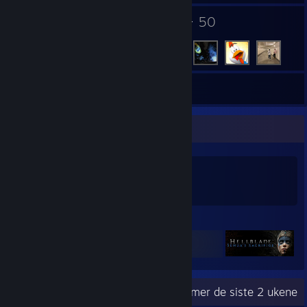
1
50
Grupper
Venner
172
Spill
Lager
Spillsamler
172
475
50
Spill eid
DLC eid
På ønskelisten
Fremhevede spill
Nylig aktivitet
78 timer de siste 2 ukene