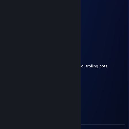
✯ Grivers ☾☜☯☞☽
27. mai kl. 12.21
-rep wh, aim cheater dog
Arakus ×͜×
7. apr. kl. 15.13
+rep pretty good player <3
LH44
5. mars kl. 10.02
♥♥♥♥♥♥♥ ♥♥♥♥♥♥ him and his aborted friend, trolling bots
cRs
9. jan. kl. 11.27
-rep cheating with teammate
xGeforce
22. des. 2025 kl. 16.23
steamhappy: