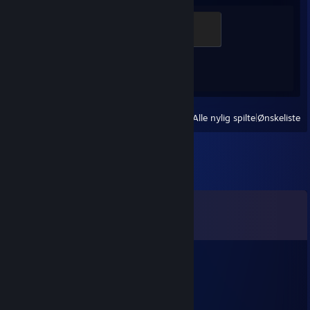
Global Sentinel
500 XP
Prestasjoner
1 av 1
Vis
Alle nylig spilte
|
Ønskeliste
Kommentarer
Vis alle
23
kommentarer
thundershade
24. juli kl. 2.31
+rep Added ya, accept! :)