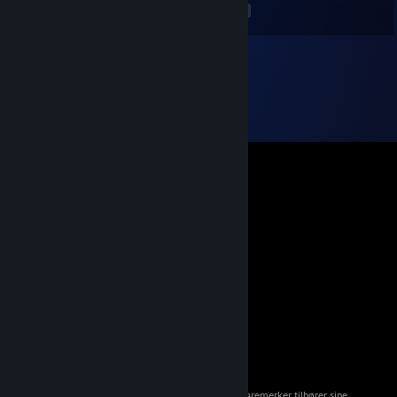
<
>
© 2026 Valve Corporation. Med enerett. Alle varemerker tilhører sine