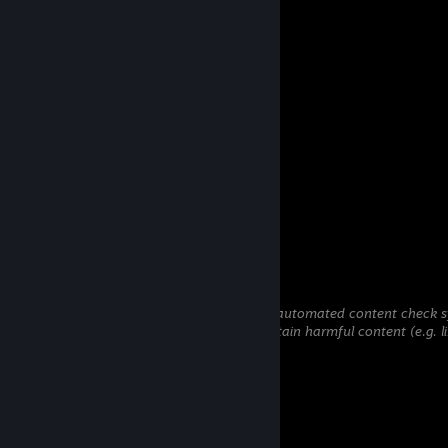
Comments
View all
9
comments
ardatila
Jul 26 @ 3:05pm
köpeğin annenin amını sikti
malyluj
May 13 @ 10:34am
\tobie tez
mlynarz
Apr 8 @ 11:49am
This comment is awaiting analysis by our automated content check sys
hidden until we verify that it does not contain harmful content (e.g. l
attempt to steal information).
mlynarz
Apr 8 @ 11:49am
+rep cwel