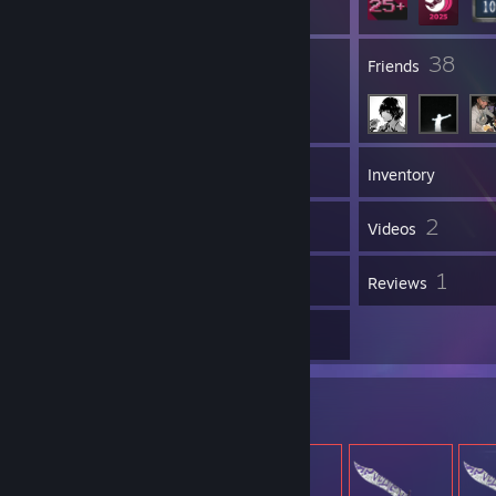
1
38
Groups
Friends
42
Games
Inventory
4
2
Screenshots
Videos
15
1
Workshop Items
Reviews
7
Artwork
Item Showcase