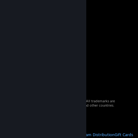
© 2026 Valve Corporation. All rights reserved. All trademarks are
property of their respective owners in the US and other countries.
VAT included in all prices where applicable.
Get Mobile Apps
STEAM
About Steam
Steam SSA
Steamworks
Steam Distribution
Gift Cards