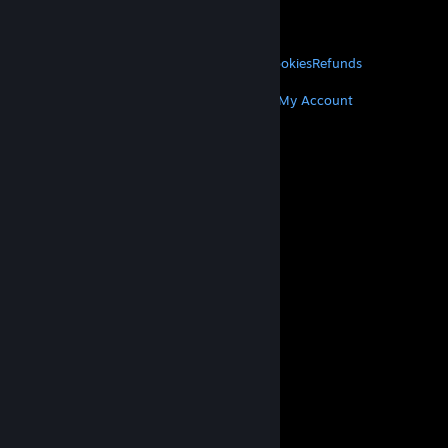
VALVE
About Valve
Jobs
Hardware
Recycling
LEGAL
Privacy
Accessibility
Notices & Policies
Cookies
Refunds
MORE
Get Steam
Get Mobile Apps
Get Support
My Account