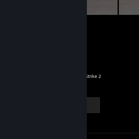
15
2
Submissions
Followers
Recent Activity
Counter-Strike 2
Global Sentinel
500 XP
Achievement Progress
1 of 1