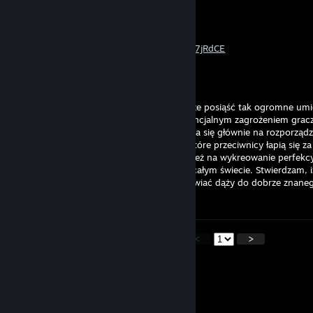
Kow4les.
Jan 24, 2025 @ 12:11pm
https://www.youtube.com/watch?v=S2FpH7jRdCE
sᴢᴜɴᴘᴇʀ.
Oct 25, 2024 @ 5:17am
Nigdy nie sądziłem, że zwykły człowiek może posiąść tak ogromne um
jednak myliłem się. Ten oto gracz jest potencjalnym zagrożeniem gracz
sportowej Counter Strike. Jego umysł opiera się głównie na rozporząd
oraz bardzo przemyślanych taktyk, przez które przeciwnicy łapią się 
ilość ilorazu inteligencji pozwoliła mu również na wykreowanie perfe
wiąże się z najlepszym poziomem aima na całym świecie. Stwierdzam, 
którego chyba nie muszę nikomu przedstawiać dąży do dobrze znaneg
graczy na całym świecie.
<
>