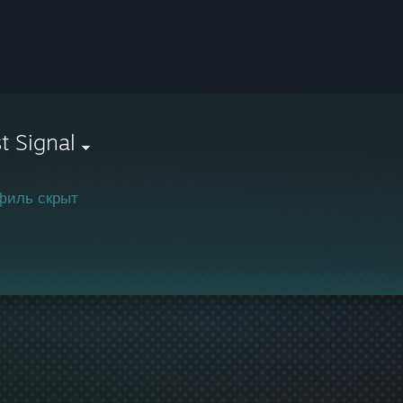
t Signal
филь скрыт