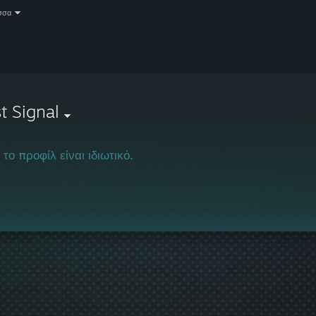
σσα
t Signal
 το προφίλ είναι ιδιωτικό.