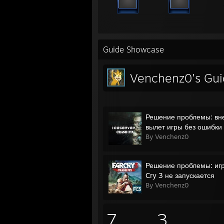
Guide Showcase
Venchenz0's Gui
Решение проблемы: вн
вылет игры без ошибки
By Venchenz0
Решение проблемы: игр
Cry 3 не запускается
By Venchenz0
7
3