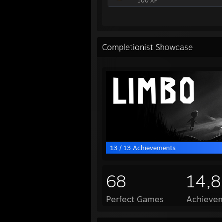
100 XP
Completionist Showcase
13 / 13 Achievements
68
14,
Perfect Games
Achievem