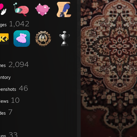
1,042
ges
2,094
mes
entory
46
eenshots
10
iews
7
des
33
ups