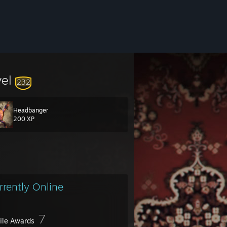
vel
232
Headbanger
200 XP
rrently Online
7
file Awards