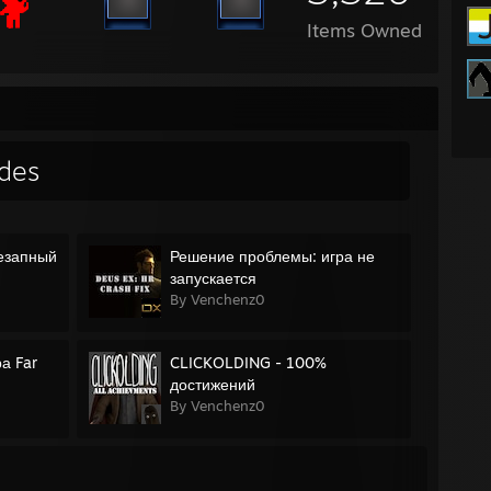
Items Owned
des
езапный
Решение проблемы: игра не
запускается
By Venchenz0
а Far
CLICKOLDING - 100%
достижений
By Venchenz0