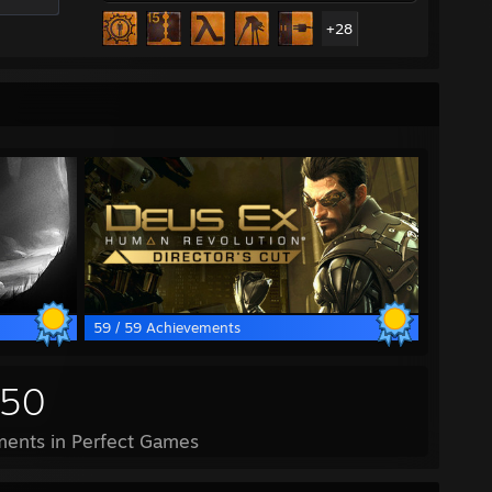
+28
59 / 59 Achievements
850
ents in Perfect Games