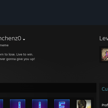
nchenz0
Le
ameme
n to lose. Live to win.
ver gonna give you up!
Cu
Pro