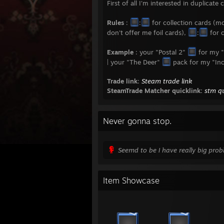
First of all I'm interested in duplicat
Rules
:
:
for collection cards (m
don't offer me foil cards),
:
for c
Example
: your "Postal 2"
for my "
| your "The Deer"
pack for my "In
Trade link:
Steam trade link
SteamTrade Matcher quicklink:
stm qu
Never gonna stop.
Seemd to be I have really big pro
Item Showcase