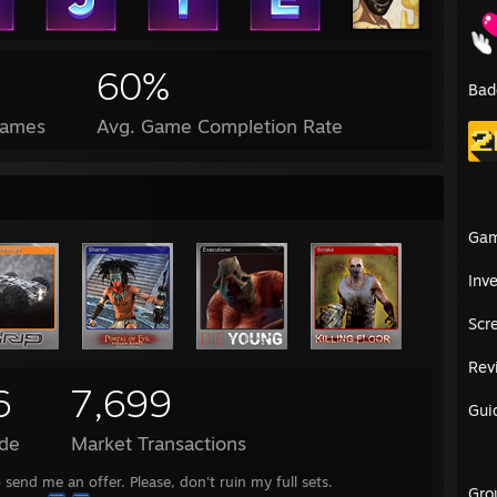
60%
Bad
Games
Avg. Game Completion Rate
Ga
Inv
Scr
Rev
6
7,699
Gui
de
Market Transactions
o send me an offer. Please, don't ruin my full sets.
Gro