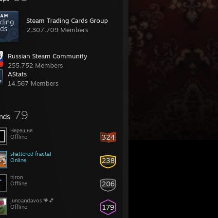
Steam Trading Cards Group
2,307,709 Members
Russian Steam Community
255,752 Members
AStats
14,567 Members
79
ends
Черешня
324
Offline
shattered fractal
238
Online
niron
206
Offline
junoandavos 💗💕
179
Offline