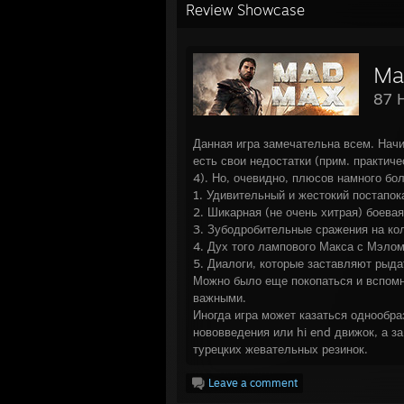
Review Showcase
Ma
87 
Данная игра замечательна всем. Начи
есть свои недостатки (прим. практиче
4). Но, очевидно, плюсов намного бо
1. Удивительный и жестокий постапок
2. Шикарная (не очень хитрая) боевая
3. Зубодробительные сражения на ко
4. Дух того лампового Макса с Мэлом
5. Диалоги, которые заставляют рыда
Можно было еще покопаться и вспомн
важными.
Иногда игра может казаться однообраз
нововведения или hi end движок, а за
турецких жевательных резинок.
Leave a comment