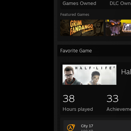
Games Owned
DLC Own
Featured Games
Favorite Game
Hal
38
33
Hours played
Achievem
City 17