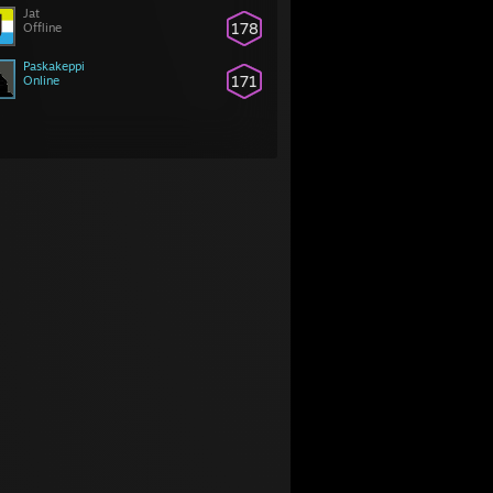
Jat
178
Offline
Paskakeppi
171
Online