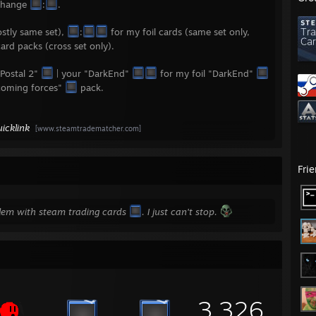
e change
:
.
ostly same set),
:
for my foil cards (same set only,
ard packs (cross set only).
Postal 2"
| your "DarkEnd"
for my foil "DarkEnd"
coming forces"
pack.
icklink
[www.steamtradematcher.com]
Fri
blem with steam trading cards
. I just can't stop.
3,326