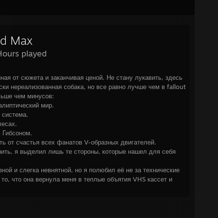
d Max
Hours played
ная от сюжета и заканчивая ценой. Не стану лукавить, здесь
ски нереализованная собака, но все равно лучше чем в fallout
льше чем минусов:
алиптический мир.
 система.
лесах.
 Гибсоном.
ть от счастья всех фанатов V-образных двигателей.
ить, я выделил лишь те стороны, которые нашел для себя
ной и слегка невнятной, но я полюбил её не за технические
 то, что она вернула меня в теплые объятия VHS кассет и