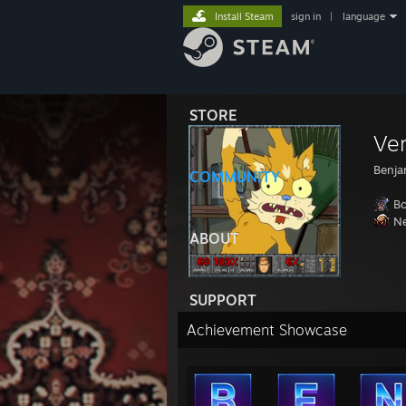
Install Steam
sign in
|
language
STORE
Ve
Benj
COMMUNITY
Bor
Ne
ABOUT
SUPPORT
Achievement Showcase