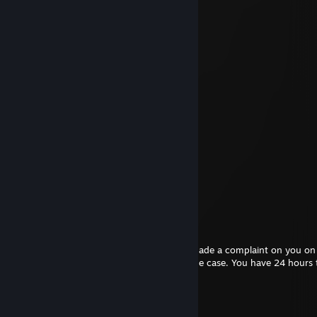
Mr. Meowgi
2023. márc. 29., 16:12
JO
O
O
o
o
o
。
。
.
.
.
MAMA
Uncle Ruckus NotFound.Tech
2022. jan. 22., 21:01
Hello, I'm a mod from Moat.gg. A player made a complaint on you on
forums. I would like to talk to you about the case. You have 24 hours 
before further action is taken.
☆SoM3tH1nG☆
2021. szept. 5., 21:08