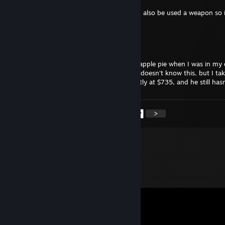
well i think that star shaped anything could also be used a weapon so 
that
ElPillowFrio
2021. szept. 5., 14:55
This guy gave me a hug and baked me an apple pie when I was in my 
hour. We became fantastic friends, and he doesn't know this, but I ta
his wallet every time I see him. I am currently at $735, and he still has
<
>