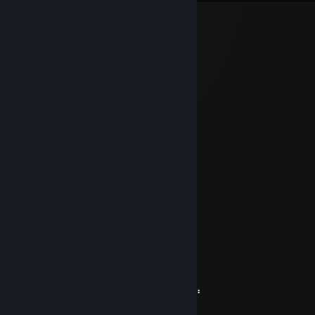
fanc typh
júl. 31., 17:18
unpoke FRG
It's Fishy
2025. febr. 5., 7:14
⠄⠄⡠⠺⠁⠄⠄⠈⠑⢦⠄
⠄⡜⠸⢰⡐⠄⠄⠄⠄⠄⣇
⠄⣯⡏⣘⣎⣂⣵⢀⢾⡄⡼
⠄⠏⣎⠟⣻⣿⢻⠃⢈⡝
⠄⠄⠹⠋⢉⣵⣮⣰⡚
⠄⠄⠄⠄⠸⣿⣿⡏⣷⢹⣦
⠄⠄⠄⢀⡄⣿⣿⡇⣾⡏⣻⡄
⠄⠄⢴⣿⣿⢹⣿⡇⣿⣧⢿⣇
⠄⠸⣸⣿⣿⢸⣿⡇⣿⣿⣟⢿⣦⣀
⠄⠄⠈⠛⠛⠈⣿⣷⢻⡿⢟⣣⣭⣭⣝⡲⢶⣶⣤⣄⡀
⠄⠄⠄⠄⠄⠸⣿⢟⣤⣾⣿⣿⣿⣿⣿⣿⣷⡹⣿⣿⣿⣷⣄
⠄⠄⠄⠄⠄⢀⣴⣿⣿⣿⣿⣿⣿⣿⣿⣿⣿⡇⢻⣿⣿⣿⣿⣆
⠄⠄⠄⢀⣴⣿⣿⣿⣿⣿⣿⣿⣿⣿⣿⣿⣿⠱⡜⣿⣿⣿⣿⡿⣾⣷⠄
⠄⣠⣶⣿⣿⣿⣿⣿⣿⣿⣿⣿⣿⣿⣿⢛⣵⠇⡇⣿⣿⣿⢟⣵⢸⣿⡇
⣼⣿⣭⣶⣶⣶⣶⣝⡻⣿⣿⡿⠿⡛⠁⠄⠁⠄⠄⠄⠄⠄⠄⣵⣿⣿⠟
⠹⣿⣿⣿⣿⣿⣿⣿⣿⣶⣶⣴⡸⣿⣧⣀⡤⣤⠄⠄⠄