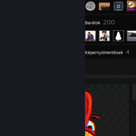
10
200
Csoportok
Barátok
4
Raktár
Képernyőmentések
2
Alkotások