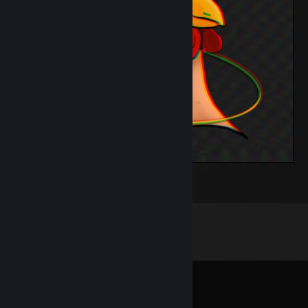
Unpoke.Studio
2
Megjegyzések
Mind a(z)
57
megjegyzés megnézése