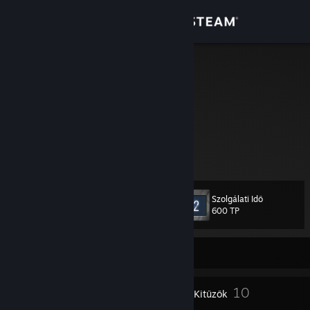
Bejelentkezés
Áruház
Unpoke
United States
Közösség
Névjegy
edge
Támogatás
Szolgálati Idő
. szintű
13
600 TP
Nyelvváltás
A Steam mobilalkalmazás beszerzése
Jelenleg online
Asztali weboldalra váltás
2
10
Profildíjak
Kitűzők