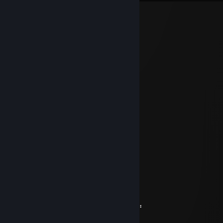
fanc typh
31 juil. à 17h18
unpoke FRG
It's Fishy
5 févr. 2025 à 7h14
⠄⠄⡠⠺⠁⠄⠄⠈⠑⢦⠄
⠄⡜⠸⢰⡐⠄⠄⠄⠄⠄⣇
⠄⣯⡏⣘⣎⣂⣵⢀⢾⡄⡼
⠄⠏⣎⠟⣻⣿⢻⠃⢈⡝
⠄⠄⠹⠋⢉⣵⣮⣰⡚
⠄⠄⠄⠄⠸⣿⣿⡏⣷⢹⣦
⠄⠄⠄⢀⡄⣿⣿⡇⣾⡏⣻⡄
⠄⠄⢴⣿⣿⢹⣿⡇⣿⣧⢿⣇
⠄⠸⣸⣿⣿⢸⣿⡇⣿⣿⣟⢿⣦⣀
⠄⠄⠈⠛⠛⠈⣿⣷⢻⡿⢟⣣⣭⣭⣝⡲⢶⣶⣤⣄⡀
⠄⠄⠄⠄⠄⠸⣿⢟⣤⣾⣿⣿⣿⣿⣿⣿⣷⡹⣿⣿⣿⣷⣄
⠄⠄⠄⠄⠄⢀⣴⣿⣿⣿⣿⣿⣿⣿⣿⣿⣿⡇⢻⣿⣿⣿⣿⣆
⠄⠄⠄⢀⣴⣿⣿⣿⣿⣿⣿⣿⣿⣿⣿⣿⣿⠱⡜⣿⣿⣿⣿⡿⣾⣷⠄
⠄⣠⣶⣿⣿⣿⣿⣿⣿⣿⣿⣿⣿⣿⣿⢛⣵⠇⡇⣿⣿⣿⢟⣵⢸⣿⡇
⣼⣿⣭⣶⣶⣶⣶⣝⡻⣿⣿⡿⠿⡛⠁⠄⠁⠄⠄⠄⠄⠄⠄⣵⣿⣿⠟
⠹⣿⣿⣿⣿⣿⣿⣿⣿⣶⣶⣴⡸⣿⣧⣀⡤⣤⠄⠄⠄