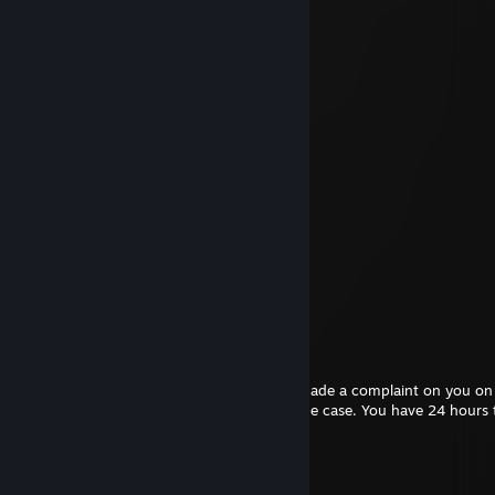
Mr. Meowgi
29 mars 2023 à 16h12
JO
O
O
o
o
o
。
。
.
.
.
MAMA
Uncle Ruckus NotFound.Tech
22 janv. 2022 à 21h01
Hello, I'm a mod from Moat.gg. A player made a complaint on you on
forums. I would like to talk to you about the case. You have 24 hours 
before further action is taken.
☆SoM3tH1nG☆
5 sept. 2021 à 21h08