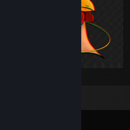
Unpoke.Studio
2
Commentaires
Voir les
57
commentaires