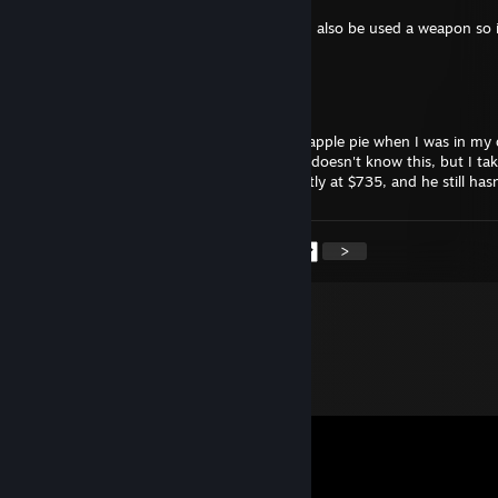
well i think that star shaped anything could also be used a weapon so 
that
ElPillowFrio
5 sept. 2021 à 14h55
This guy gave me a hug and baked me an apple pie when I was in my 
hour. We became fantastic friends, and he doesn't know this, but I ta
his wallet every time I see him. I am currently at $735, and he still has
<
>