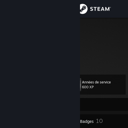
Se connecter
Magasin
Unpoke
United States
Communauté
À propos
edge
Support
Années de service
Niveau
13
600 XP
Changer la langue
Télécharger l'application mobile Steam
En ligne
Voir version ordi. du site
2
10
Récompenses de profil
Badges