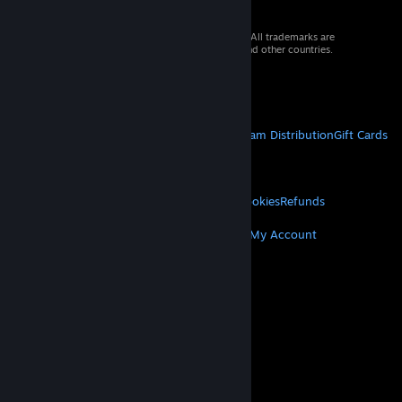
© 2026 Valve Corporation. All rights reserved. All trademarks are
property of their respective owners in the US and other countries.
VAT included in all prices where applicable.
Get Mobile Apps
STEAM
About Steam
Steam SSA
Steamworks
Steam Distribution
Gift Cards
VALVE
About Valve
Jobs
Hardware
Recycling
LEGAL
Privacy
Accessibility
Notices & Policies
Cookies
Refunds
MORE
Get Steam
Get Mobile Apps
Get Support
My Account