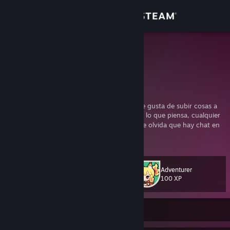
Sign in
Store
Slimo
Un Slimo
Community
Mexico, Mexico
About
Solo soy un Slimo, vtuber durante el dia, que gusta de subir cosas a
un blog, reseñar juegos o simplemente decir lo que piensa, cualquier
cosa pueden agregarme!
aveces se me olvida que hay chat en
Support
steam y no tengo mucho tiempo libre, pero me gusta platicar y opinar
View more info
de cosas!
Change language
Adventurer
Level
52
100 XP
Get the Steam Mobile App
View desktop website
Currently Offline