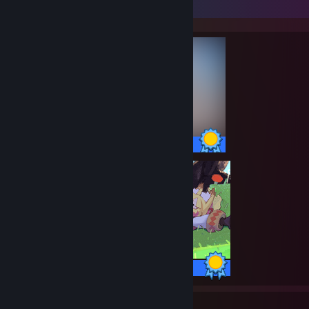
Completionist Showcase
22 / 22 Achievements
48 / 48 Achievements