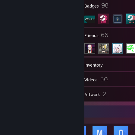
3
98
Profile Awards
Badges
3
66
Groups
Friends
324
Games
Inventory
6
50
Screenshots
Videos
10
2
Reviews
Artwork
Achievement Showcase