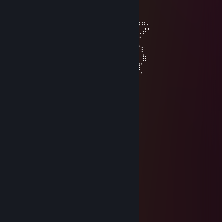
⣠⢤⣀
⢰⠋⠉⠒⢄ ⣠⠤⠔⢒⠎ ⠈⠳⣤⢤⡀
⢀⡏ ⠔⠉ ⢄ ⠘⢦⠈⠑⢤⡀ ⢀⣤⣤⡀
⢸⢠⢆ ⠈⡆ ⢈⠆ ⠙⢔⠋⢀⡼⠃
⠸⢨⠊ ⠈⠃ ⠈⢯⠁
⡰⠁ ⠈⡆
⣰⠁⢀⣀ ⣷
⡇⣂⢸⣿⠂⠠⣀⡠ ⢰⣿⣷ ⣀ ⡏
⢳⡀ ⠉⠁⠐⠄ ⢀⡜⠁
⠙⢤⡀ ⣀⡴⠋
⠉⠉⠒⠒⠦⠤⠤⣤⣤⣤⣤⣤⠤⠤⠶⠒⠚⠉⠁
Slimo
Apr 26, 2022 @ 8:22am
/channel/UCtbLJ7Rqh5yBvZoTEw5TCxw
fabait
Apr 26, 2022 @ 12:17am
Very good! Give me a link pls;)
Slimo
Apr 18, 2022 @ 8:28am
yes