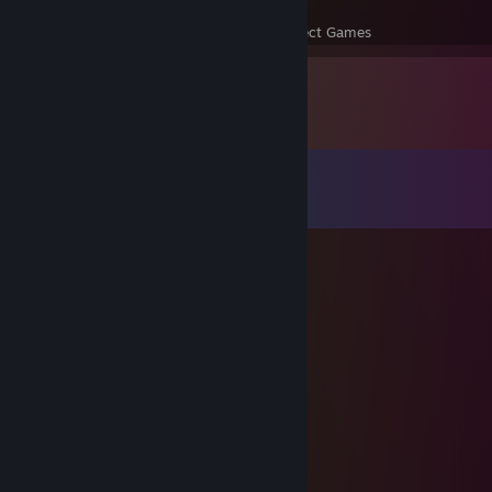
17
3,833
Perfect Games
Achievements in Perfect Games
Comments
View all
16
comments
JJDocx
Apr 29, 2025 @ 8:40pm
Slimo
♡~MayMochiii~♡
Feb 17, 2023 @ 11:37am
among us!
Streighraat
Nov 24, 2022 @ 1:48pm