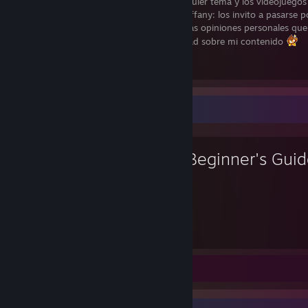
Pero me gusta dar mi opinión sobre cualquier tema y los videojuegos
parecer la forma de arte definitiva :hcs_tiffany: los invito a pasarse p
canal de YouTube si les interesa ver algunas opiniones personales qu
en steam y si quieren opinar con sinceridad sobre mi contenido
https://linktr.ee/unslime
Favorite Game
The Beginner's Gui
10
Hours played
Review 1