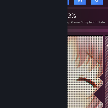
7,122
17
33%
Achievements
Perfect Games
Avg. Game Completion Rate