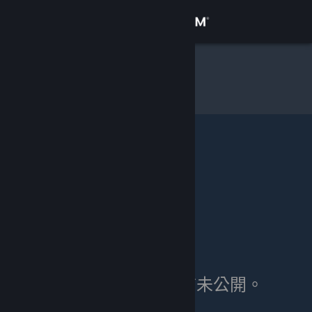
登入
商店
TomL
»
物品庫
社群
關於
客服
變更語言
取得 Steam 行動應用程式
檢視電腦版網頁
TomL 的物品庫目前未公開。