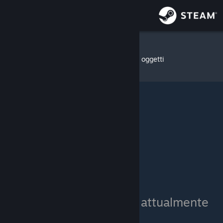
Accedi
Negozio
TomL
»
Inventario degli oggetti
Comunità
Informazioni
Assistenza
Cambia la lingua
Ottieni l'app mobile di Steam
Visualizza il sito web per desktop
L'inventario di TomL è attualmente
privato.