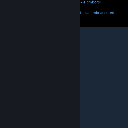
Privacy
Accessibilità
Avvisi e politiche
Cookie
Rimborsi
ALTRO
Scarica Steam
Scarica le app mobili
Assistenza
Il mio account