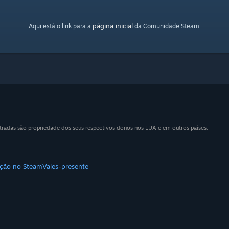
página inicial
Aqui está o link para a
da Comunidade Steam.
tradas são propriedade dos seus respectivos donos nos EUA e em outros países.
uição no Steam
Vales-presente