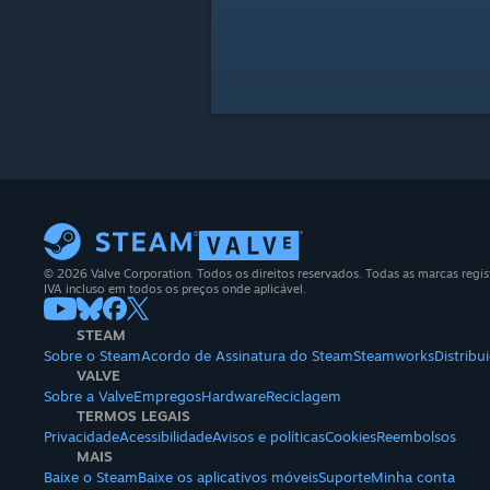
© 2026 Valve Corporation. Todos os direitos reservados. Todas as marcas regis
IVA incluso em todos os preços onde aplicável.
STEAM
Sobre o Steam
Acordo de Assinatura do Steam
Steamworks
Distrib
VALVE
Sobre a Valve
Empregos
Hardware
Reciclagem
TERMOS LEGAIS
Privacidade
Acessibilidade
Avisos e políticas
Cookies
Reembolsos
MAIS
Baixe o Steam
Baixe os aplicativos móveis
Suporte
Minha conta