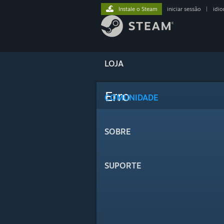
Instale o Steam
iniciar sessão
|
idi
LOJA
Erro
COMUNIDADE
SOBRE
SUPORTE