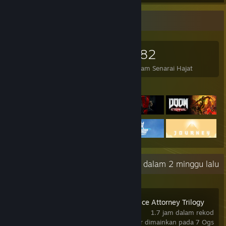
Pengumpul Permainan
2,637
1,653
582
Permainan Dimiliki
DLC Dimiliki
Dalam Senarai Hajat
Permainan Ditampilkan
Aktiviti Terkini
9.8 jam dalam 2 minggu lalu
Phoenix Wright: Ace Attorney Trilogy
1.7 jam dalam rekod
terakhir dimainkan pada 7 Ogs