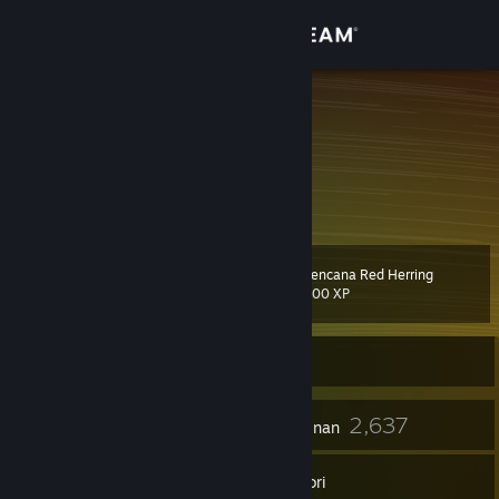
Sign in
Gedung
TigerPro
Nate
Komuniti
United States
Tentang
Lencana Red Herring
Tahap
Sokongan
26
100 XP
Ubah bahasa
Sedang Luar Talian
Dapatkan Steam Mobile App
12
2,637
Lencana
Permainan
Lihat laman web desktop
Inventori