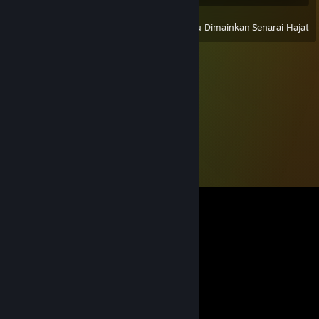
Lihat
Semua Baru Dimainkan
|
Senarai Hajat