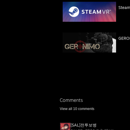
Stea
GERO
Comments
View all
10
comments
[SAL]전투보병