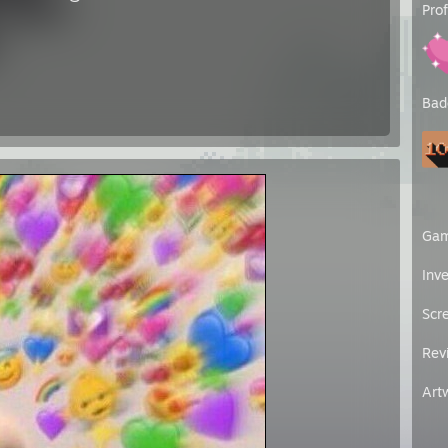
Pro
Bad
Ga
Inv
Scr
Rev
Art