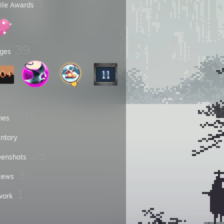
1
file Awards
39
ges
231
mes
entory
28
eenshots
3
iews
1
work