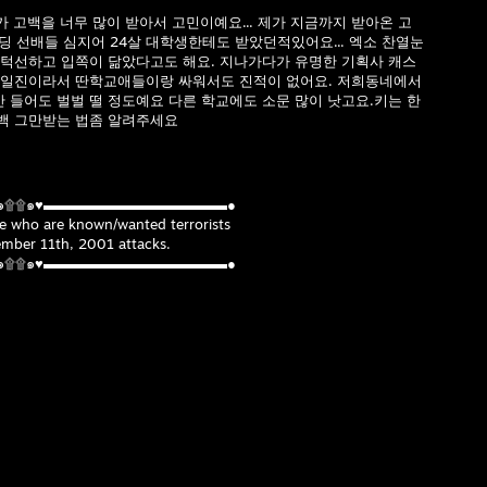
가 고백을 너무 많이 받아서 고민이예요... 제가 지금까지 받아온 고
고딩 선배들 심지어 24살 대학생한테도 받았던적있어요... 엑소 찬열눈
 턱선하고 입쪽이 닮았다고도 해요. 지나가다가 유명한 기획사 캐스
 일진이라서 딴학교애들이랑 싸워서도 진적이 없어요. 저희동네에서
 들어도 벌벌 떨 정도예요 다른 학교에도 소문 많이 낫고요.키는 한
고백 그만받는 법좀 알려주세요
๑۩۩๑♥▬▬▬▬▬▬▬▬▬▬▬▬▬●
ple who are known/wanted terrorists
ember 11th, 2001 attacks.
๑۩۩๑♥▬▬▬▬▬▬▬▬▬▬▬▬▬●