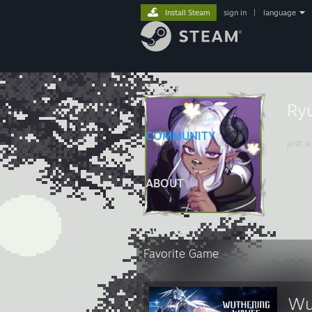
Install Steam
sign in
|
language
STORE
Ry
COMMUNITY
just a
ABOUT
SUPPORT
Favorite Game
Wu