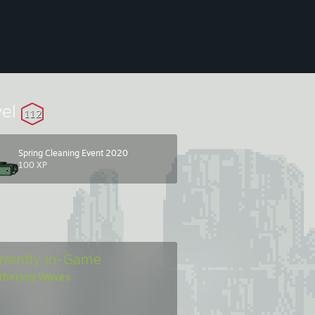
vel
112
Spring Cleaning Event 2020
100 XP
rrently In-Game
hering Waves