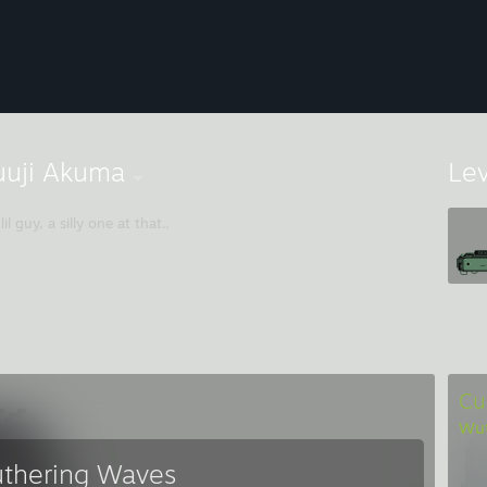
uuji Akuma
Le
 lil guy, a silly one at that..
Cu
Wut
thering Waves