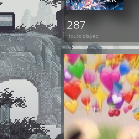
287
Hours played