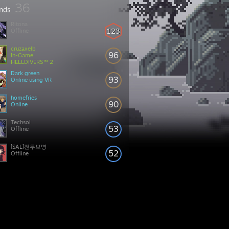
36
ends
Ritona
123
Offline
cruzaxelb
96
In-Game
HELLDIVERS™ 2
Dark green
93
Online using VR
homefries
90
Online
Techsol
53
Offline
[SAL]전투보병
52
Offline