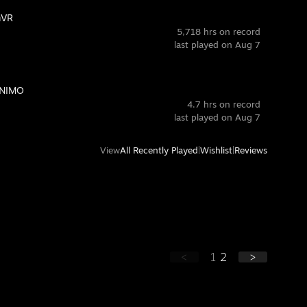
mVR
5,718 hrs on record
last played on Aug 7
NIMO
4.7 hrs on record
last played on Aug 7
View
All Recently Played
|
Wishlist
|
Reviews
<
1
2
>