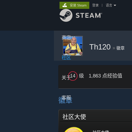
安装 Steam
登录
|
语言
商店
Th120
»
徽章
社区
级
1,863 点经验值
14
关于
客服
徽章
社区大使