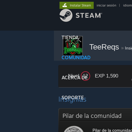
Instalar Steam
iniciar sesión
|
idiom
TIENDA
TeeReqs
»
Ins
COMUNIDAD
Nivel
EXP 1,590
12
ACERCA DE
Insignias
SOPORTE
Pilar de la comunidad
Pilar de la comunida