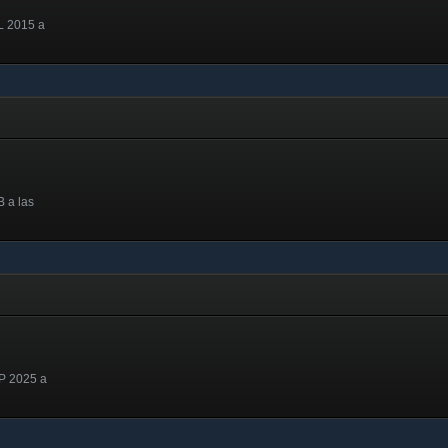
L 2015 a
 a las
P 2025 a