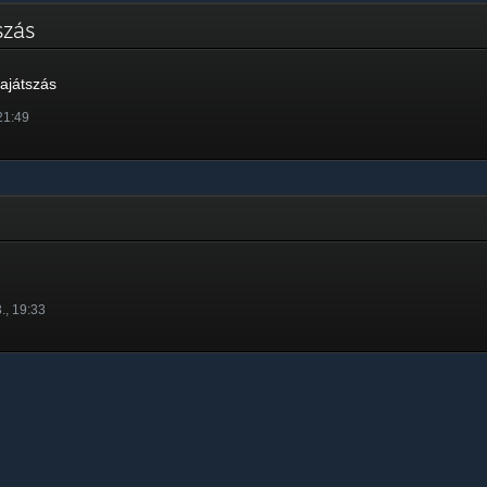
tszás
ajátszás
 21:49
., 19:33