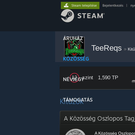
Steam telepítése
Bejelentkezés
|
ny
ÁRUHÁZ
TeeReqs
»
Kit
KÖZÖSSÉG
. szint
1,590 TP
12
NÉVJEGY
Kitűzők
TÁMOGATÁS
A Közösség Oszlopos Ta
A Közösség Oszlopos