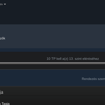
elv
űzők
10 TP kell a(z) 13. szint eléréséhez
Rendezés szem
gja
 Tagja