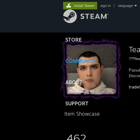
Install Steam
sign in
|
language
STORE
Te
⁇‽‱ 
COMMUNITY
Разъё
Discor
ABOUT
trade!
SUPPORT
Item Showcase
462