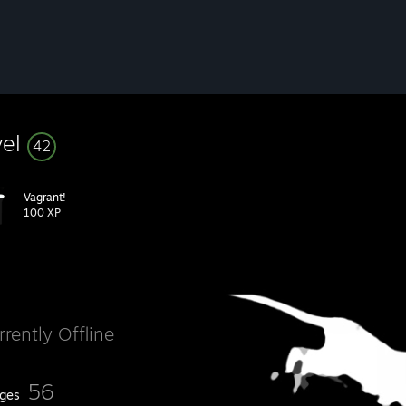
vel
42
Vagrant!
9,силой мысли заставляет врагов плакать и отварачиваться от монитор
100 XP
rrently Offline
56
ges