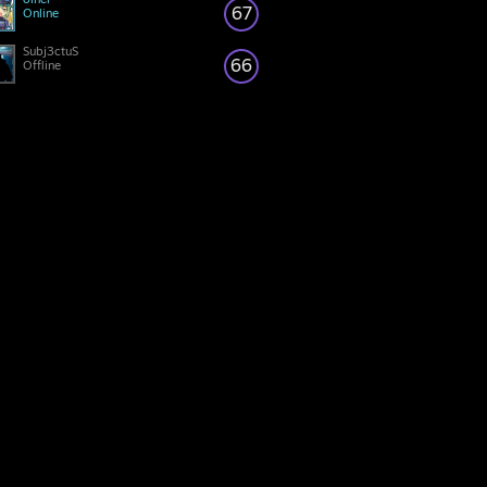
67
Online
Subj3ctuS
66
Offline