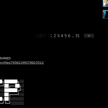
<
1
2
3
4
5
6
...
31
>
RUINED
profiles/76561199578603511/
█╗██████╗░░
═╝██╔══██╗░
░░██████╔╝░
░░██╔═══╝░░
█╗██║░░░░░░
═╝╚═╝░░░░░░