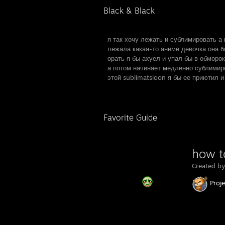
Black & Black
я так хочу лежать и сублимировать а 
лежала какая-то аниме девочка она б
орать я бы ахуел и упал бы в обморок
а потом начинает медленно сублимиро
этой sublimatsioon я бы ее приютил 
Favorite Guide
how t
Created b
Proj