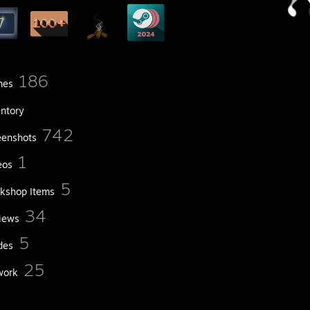
186
mes
entory
742
eenshots
1
eos
5
kshop Items
34
iews
5
des
25
work