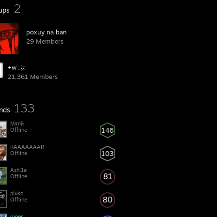
2
ups
poхuy nа ban
29 Members
+w ぷ
21,361 Members
133
ends
Мітяй
146
Offline
RAAAAAAAR
103
Offline
Ashl1e
81
Offline
pluko
80
Offline
oiner