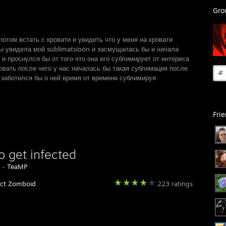
Gro
потом встать с кровати и увидеть что у меня на кровати
ы увидела мой sublimatsioon и засмущалась бы и начала
 и проснулся бы от того что она его сублимирует от интереса
вать после чего у нас началась бы такая сублимация после
и заботился бы о ней время от времени сублимируя
Fri
o get infected
y -
TeaMP
ect Zomboid
223 ratings