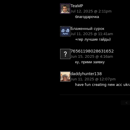
TeaMP
Jul 12, 2025 @ 2:11pm
благодарочка
Блаженный сурок
Jul 11, 2025 @ 11:41am
+rep лучшие гайды)
76561198028631652
Jun 15, 2025 @ 4:16am
ку, прими заявку
daddyhunter138
Jun 11, 2025 @ 12:07pm
have fun creating new acc ukr
<