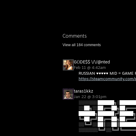
Comments
View all
184
comments
G()DE$$ \/\/@nted
Feb 11 @ 4:42am
RUSSIAN ♥♥♥♥♥ MID = GAME 
https://steamcommunity.com/
taras1kkz
Jan 22 @ 3:01pm
░░░░░░░██████╗░██████
░░██╗░░██╔══██╗██╔═══
██████╗██████╔╝█████╗
╚═██╔═╝██╔══██╗██╔══╝
░░╚═╝░░██║░░██║██████
░░░░░░░╚═╝░░╚═╝╚═════