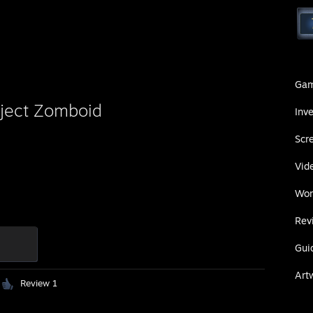
Ga
oject Zomboid
Inv
Scr
Vid
Wor
Rev
Gui
Art
Review 1