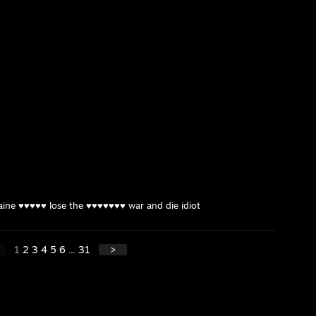
aine ♥♥♥♥♥ lose the ♥♥♥♥♥♥♥ war and die idiot
1
2
3
4
5
6
...
31
>