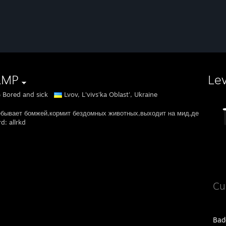
aMP
Le
Bored and sick
Lvov, L'vivs'ka Oblast', Ukraine
бывает бомжей,кормит бездомных животных,выходит на мид,делает минус 
d: allrkd
Cu
Bad