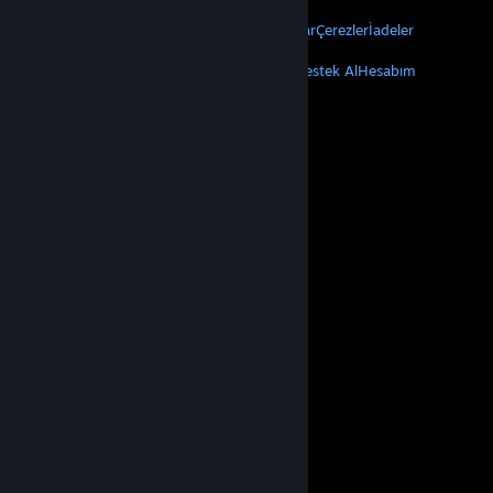
YASAL
Gizlilik
Erişilebilirlik
Bildirimler ve Politikalar
Çerezler
İadeler
DAHA FAZLA
Steam'i Yükle
Mobil Uygulamaları Edin
Destek Al
Hesabım