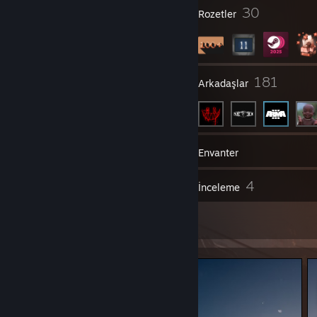
7
30
Profil Ödülleri
Rozetler
17
181
Gruplar
Arkadaşlar
141
Oyunlar
Envanter
29
4
Ekran Görüntüleri
İnceleme
2
Çizimler