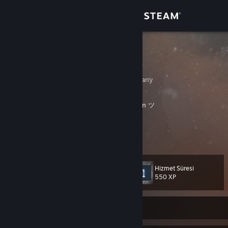
Giriş yap
Mağaza
Synix ツ
Nik
Topluluk
Niedersachsen, Germany
Hakkında
⠀ ⠀ ⠀ ⠀⠀ ⠀ ⠀⠀ ⠀ ⠀ ⠀ ⠀ ⠀
Brother of
Lykon ツ
⠀ ⠀⠀ ⠀ ⠀⠀ ⠀ ⠀⠀ ⠀⠀ ⠀ ⠀ ⠀
Equipment
Destek
Daha fazla bilgi
CPU - AMD Ryzen 7 5700X3D
CPU Cooler - Thermalright Phantom Spirit 120SE
Dili değiştir
GPU - GeForce RTX 2070 SUPER™ GAMING X TRIO
Hizmet Süresi
Motherboard - ASUS PRIME B450-PLUS
Seviye
24
550 XP
Steam mobil uygulamasını yükle
RAM - G.SKILL Aegis DDR4 32GB PC 3200 CL16 KIT (2x16GB)
OS - Windows 11
Masaüstü internet sitesini görüntüle
Mouse - PRO X SUPERLIGHT 2 DEX
Şu Anda Çevrimdışı
Steering Wheel - Logitech G923