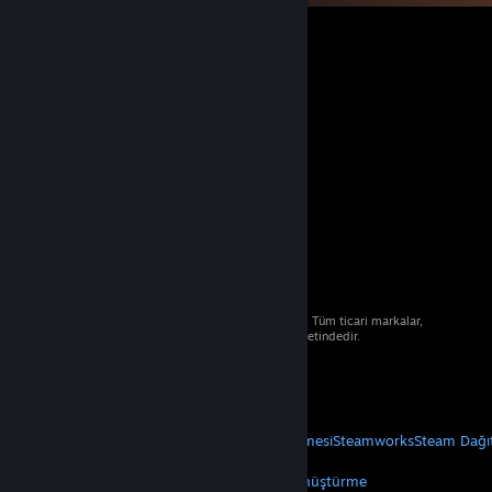
© 2026 Valve Corporation. Tüm hakları saklıdır. Tüm ticari markalar,
ABD ve diğer ülkelerde ilgili sahiplerinin mülkiyetindedir.
Geçerli yerlerde fiyatlara KDV dâhildir.
Mobil Uygulamaları Edin
STEAM
Steam Hakkında
Steam Abonelik Sözleşmesi
Steamworks
Steam Dağı
VALVE
Valve Hakkında
Kariyer
Donanım
Geri Dönüştürme