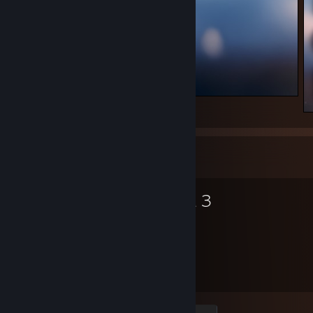
FL - Synix ツ
Favori Oyun
Arma 3
6.666
56
Saat oynandı
Başarım