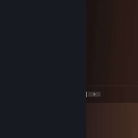
𝓼𝔀𝓮𝓮𝓽𝓿𝓲𝓬
15 Tem 2025 @ 14:49
+Rep accept me please<3
76561199420227281
19 Haz 2025 @ 10:06
superb tactical mind
Gaktilar
16 Haz 2025 @ 11:15
fantastic game awareness
<
>