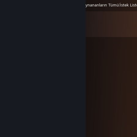
Görüntüle
Son Oynananların Tümü
|
İstek List
Yorumlar
Tüm yorumları görüntüle (
38
yorum)
❤️stfu❤
26 Ara 2025 @ 8:03
haiii
🌌Mizuki🌔
26 Ağu 2025 @ 11:16
+rep good sport
Lei
5 Ağu 2025 @ 12:29
add me, please, +rep surgical precision˘⌣˘