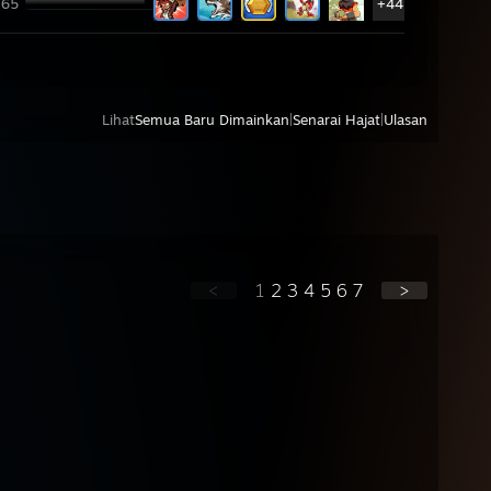
 65
+44
Lihat
Semua Baru Dimainkan
|
Senarai Hajat
|
Ulasan
<
1
2
3
4
5
6
7
>