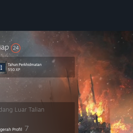
hap
24
Tahun Perkhidmatan
550 XP
dang Luar Talian
7
gerah Profil