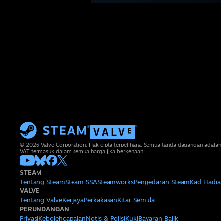
© 2026 Valve Corporation. Hak cipta terpelihara. Semua tanda dagangan adalah
VAT termasuk dalam semua harga jika berkenaan.
STEAM
Tentang Steam
Steam SSA
Steamworks
Pengedaran Steam
Kad Hadia
VALVE
Tentang Valve
Kerjaya
Perkakasan
Kitar Semula
PERUNDANGAN
Privasi
Kebolehcapaian
Notis & Polisi
Kuki
Bayaran Balik