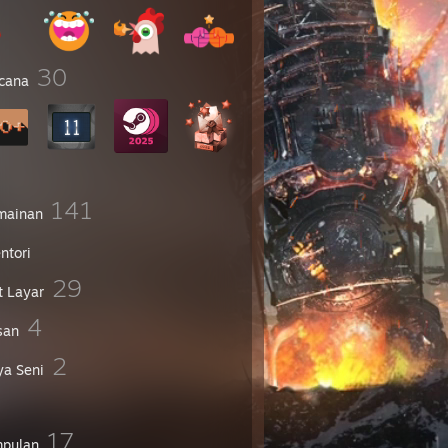
30
cana
141
mainan
ntori
29
t Layar
4
san
2
ya Seni
17
pulan