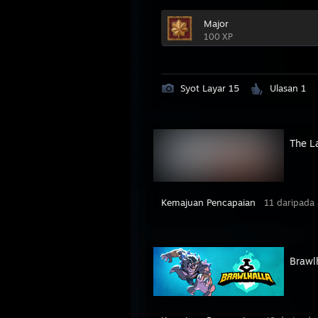
Major
100 XP
Syot Layar 15
Ulasan 1
The L
Kemajuan Pencapaian
11 daripada
Brawl