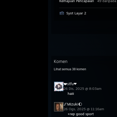
Kemajuan Pencapaian
49 daripada
Syot Layar 2
Komen
Lihat semua
38
komen
❤️stfu❤
26 Dis, 2025 @ 8:03am
haiii
🌌Mizuki🌔
26 Ogs, 2025 @ 11:16am
+rep good sport