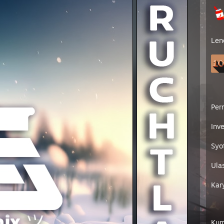
Len
Per
Inve
Syo
Ula
Kar
Kum