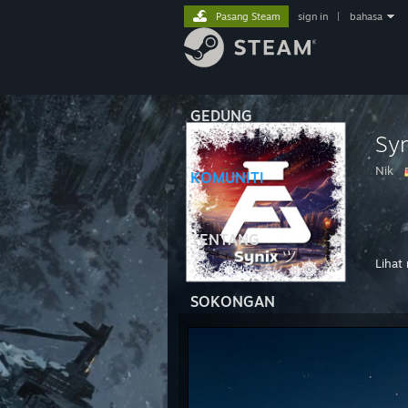
Pasang Steam
sign in
|
bahasa
GEDUNG
Sy
Nik
KOMUNITI
⠀ ⠀ 
⠀ ⠀⠀
TENTANG
Lihat
CPU 
CPU C
SOKONGAN
GPU 
Mothe
RAM -
OS - 
Mouse
Steer