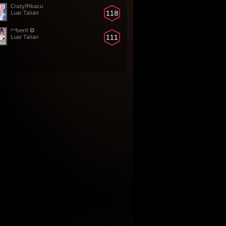
Crazy|Pikacu
118
Luar Talian
ᵉʳᵈberit ✪
111
Luar Talian