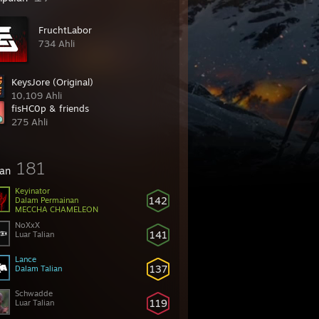
FruchtLabor
734 Ahli
KeysJore (Original)
10,109 Ahli
fisHC0p & friends
275 Ahli
181
an
Keyinator
142
Dalam Permainan
MECCHA CHAMELEON
NoXxX
141
Luar Talian
Lance
137
Dalam Talian
Schwadde
119
Luar Talian