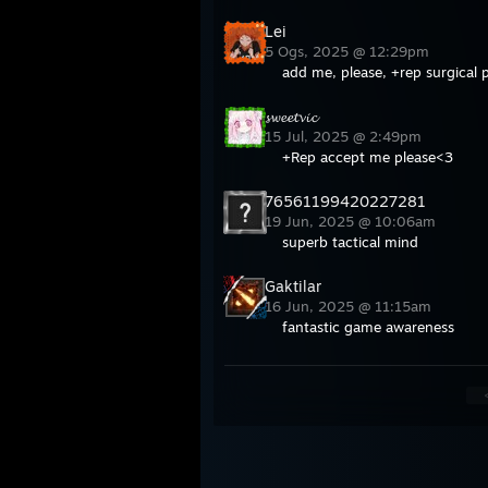
Lei
5 Ogs, 2025 @ 12:29pm
add me, please, +rep surgical 
𝓼𝔀𝓮𝓮𝓽𝓿𝓲𝓬
15 Jul, 2025 @ 2:49pm
+Rep accept me please<3
76561199420227281
19 Jun, 2025 @ 10:06am
superb tactical mind
Gaktilar
16 Jun, 2025 @ 11:15am
fantastic game awareness