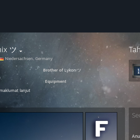
nix ツ
Ta
Niedersachsen, Germany
⠀ ⠀⠀ ⠀ ⠀⠀ ⠀ ⠀ ⠀ ⠀ ⠀
Brother of
Lykon ツ
 ⠀ ⠀⠀ ⠀ ⠀⠀ ⠀⠀ ⠀ ⠀ ⠀
Equipment
 maklumat lanjut
- AMD Ryzen 7 5700X3D
ooler - Thermalright Phantom Spirit 120SE
- GeForce RTX 2070 SUPER™ GAMING X TRIO
rboard - ASUS PRIME B450-PLUS
Se
 G.SKILL Aegis DDR4 32GB PC 3200 CL16 KIT (2x16GB)
Windows 11
 - PRO X SUPERLIGHT 2 DEX
Anu
ing Wheel - Logitech G923