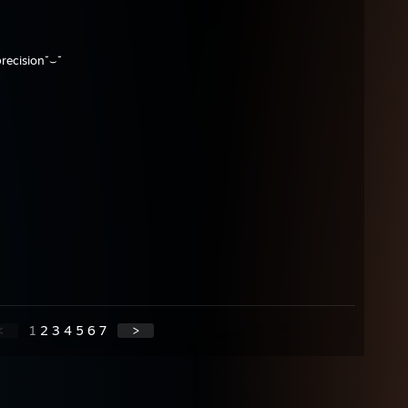
precision˘⌣˘
<
1
2
3
4
5
6
7
>