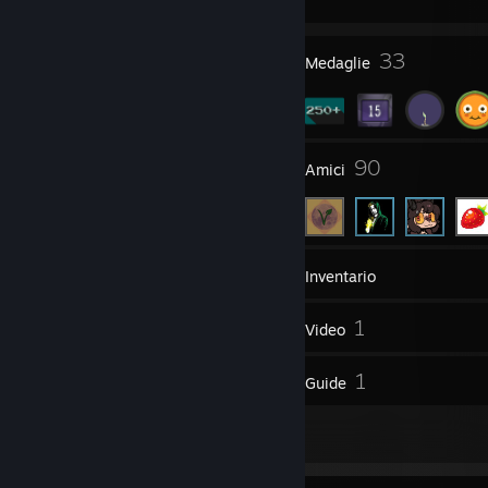
3
33
Premi del profilo
Medaglie
12
90
Gruppi
Amici
324
Giochi
Inventario
230
1
Screenshot
Video
14
1
Recensioni
Guide
8
Immagini