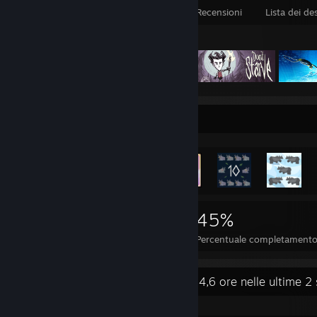
Giochi posseduti
DLC posseduti
Recensioni
Lista dei de
Giochi in evidenza
Vetrina degli achievement più rari
1.657
17
45%
Achievement
Giochi completati
Percentuale completament
Attività recente
114,6 ore nelle ultime 2