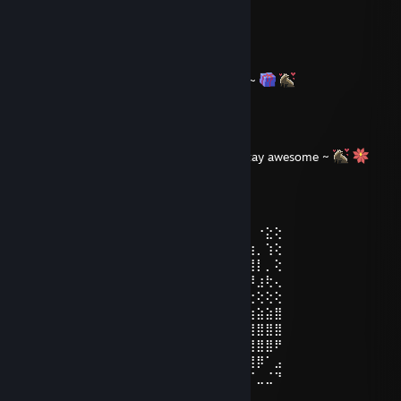
so!
Toni 'Bō' Jones
24 dic 2024, ore 9:17
Happy Holidays and Merry Christmas, Ian! ~
Toni 'Bō' Jones
24 dic 2023, ore 11:17
Hii! Merry Christmas and Happy Holiday! Stay awesome ~
Kaz
12 ott 2023, ore 18:35
⡗⢰⣶⣶⣦⣝⢝⢕⢕⠅⡆⢕⢕⢕⢕⢕⣴⠏⣠⡶⠛⡉⡉⡛⢶⣦⡀⠐⣕⢕
⡝⡄⢻⢟⣿⣿⣷⣕⣕⣅⣿⣔⣕⣵⣵⣿⣿⢠⣿⢠⣮⡈⣌⠨⠅⠹⣷⡀⢱⢕
⡝⡵⠟⠈⢀⣀⣀⡀⠉⢿⣿⣿⣿⣿⣿⣿⣿⣼⣿⢈⡋⠴⢿⡟⣡⡇⣿⡇⡀⢕
⡝⠁⣠⣾⠟⡉⡉⡉⠻⣦⣻⣿⣿⣿⣿⣿⣿⣿⣿⣧⠸⣿⣦⣥⣿⡇⡿⣰⢗⢄
⠁⢰⣿⡏⣴⣌⠈⣌⠡⠈⢻⣿⣿⣿⣿⣿⣿⣿⣿⣿⣿⣬⣉⣉⣁⣄⢖⢕⢕⢕
⡀⢻⣿⡇⢙⠁⠴⢿⡟⣡⡆⣿⣿⣿⣿⣿⣿⣿⣿⣿⣿⣿⣿⣿⣿⣿⣷⣵⣵⣿
⡻⣄⣻⣿⣌⠘⢿⣷⣥⣿⠇⣿⣿⣿⣿⣿⣿⠛⠻⣿⣿⣿⣿⣿⣿⣿⣿⣿⣿⣿
⣷⢄⠻⣿⣟⠿⠦⠍⠉⣡⣾⣿⣿⣿⣿⣿⣿⢸⣿⣦⠙⣿⣿⣿⣿⣿⣿⣿⣿⠟
⡕⡑⣑⣈⣻⢗⢟⢞⢝⣻⣿⣿⣿⣿⣿⣿⣿⠸⣿⠿⠃⣿⣿⣿⣿⣿⣿⡿⠁⣠
⡝⡵⡈⢟⢕⢕⢕⢕⣵⣿⣿⣿⣿⣿⣿⣿⣿⣿⣶⣶⣿⣿⣿⣿⣿⠿⠋⣀⣈⠙