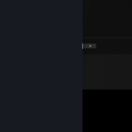
Very wholesome and sweet.
Bizalho
5 giu 2023, ore 9:48
<
>