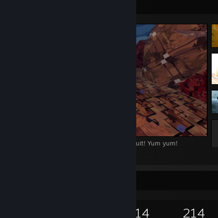
Vetrina degli screenshot
The four pheasants (and the badger) eat fruit! Yum yum!
2
Collezionista di giochi
324
177
14
214