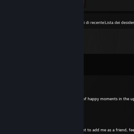
Visualizza
Prodotti avviati di recente
|
Lista dei desider
Commenti
Mostra tutti e
48
i commenti
Toni 'Bō' Jones
25 dic 2025, ore 9:16
Hi Ian - happy holiday season to you, lots of happy moments in the 
new year!~
SunseTiger
20 gen 2025, ore 18:57
If you played Meadow with me and want to add me as a friend, fee