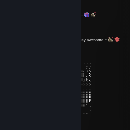
Toni 'Bō' Jones
24. dec. 2024 kl. 9:17
Happy Holidays and Merry Christmas, Ian! ~
Toni 'Bō' Jones
24. dec. 2023 kl. 11:17
Hii! Merry Christmas and Happy Holiday! Stay awesome ~
Kaz
12. okt. 2023 kl. 18:35
⡗⢰⣶⣶⣦⣝⢝⢕⢕⠅⡆⢕⢕⢕⢕⢕⣴⠏⣠⡶⠛⡉⡉⡛⢶⣦⡀⠐⣕⢕
⡝⡄⢻⢟⣿⣿⣷⣕⣕⣅⣿⣔⣕⣵⣵⣿⣿⢠⣿⢠⣮⡈⣌⠨⠅⠹⣷⡀⢱⢕
⡝⡵⠟⠈⢀⣀⣀⡀⠉⢿⣿⣿⣿⣿⣿⣿⣿⣼⣿⢈⡋⠴⢿⡟⣡⡇⣿⡇⡀⢕
⡝⠁⣠⣾⠟⡉⡉⡉⠻⣦⣻⣿⣿⣿⣿⣿⣿⣿⣿⣧⠸⣿⣦⣥⣿⡇⡿⣰⢗⢄
⠁⢰⣿⡏⣴⣌⠈⣌⠡⠈⢻⣿⣿⣿⣿⣿⣿⣿⣿⣿⣿⣬⣉⣉⣁⣄⢖⢕⢕⢕
⡀⢻⣿⡇⢙⠁⠴⢿⡟⣡⡆⣿⣿⣿⣿⣿⣿⣿⣿⣿⣿⣿⣿⣿⣿⣿⣷⣵⣵⣿
⡻⣄⣻⣿⣌⠘⢿⣷⣥⣿⠇⣿⣿⣿⣿⣿⣿⠛⠻⣿⣿⣿⣿⣿⣿⣿⣿⣿⣿⣿
⣷⢄⠻⣿⣟⠿⠦⠍⠉⣡⣾⣿⣿⣿⣿⣿⣿⢸⣿⣦⠙⣿⣿⣿⣿⣿⣿⣿⣿⠟
⡕⡑⣑⣈⣻⢗⢟⢞⢝⣻⣿⣿⣿⣿⣿⣿⣿⠸⣿⠿⠃⣿⣿⣿⣿⣿⣿⡿⠁⣠
⡝⡵⡈⢟⢕⢕⢕⢕⣵⣿⣿⣿⣿⣿⣿⣿⣿⣿⣶⣶⣿⣿⣿⣿⣿⠿⠋⣀⣈⠙
Very wholesome and sweet.