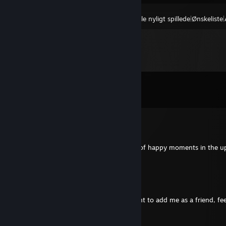
Vis:
Alle nyligt spillede
|
Ønskeliste
|
Kommentarer
Vis alle
48
kommentarer
Toni 'Bō' Jones
25. dec. 2025 kl. 9:16
Hi Ian - happy holiday season to you, lots of happy moments in the 
new year!~
SunseTiger
20. jan. 2025 kl. 18:57
If you played Meadow with me and want to add me as a friend, fee
so!