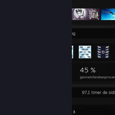
Udvalgte spil
Mest sjældne præstationsfremvisning
1.660
17
45 %
Præstationer
100% gennemførte spil
gennemførelsesprocent 
Nylig aktivitet
97,1 timer de sid
Baldur's Gate 3