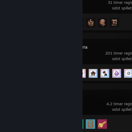
31 timer regis
sidst spille
Præstationsfremskridt
4 ud af 54
Fields of Mistria
201 timer regist
sidst spille
Præstationsfremskridt
62 ud af 69
Big Walk
4,2 timer regis
sidst spille
Præstationsfremskridt
3 ud af 12