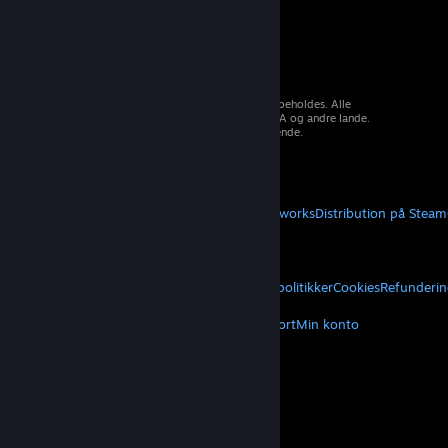
© 2026 Valve Corporation. Alle rettigheder forbeholdes. Alle
varemærker tilhører deres respektive ejere i USA og andre lande.
Moms inkluderet i alle priser, hvor det er gældende.
Hent mobilapps
STEAM
Om Steam
Steam-abonnentaftale
Steamworks
Distribution på Steam
VALVE
Om Valve
Karriere
Hardware
Genbrug
JURIDISK
Privatliv
Tilgængelighed
Meddelelser og politikker
Cookies
Refunderin
MERE
Hent Steam
Hent mobilapps
Kundesupport
Min konto