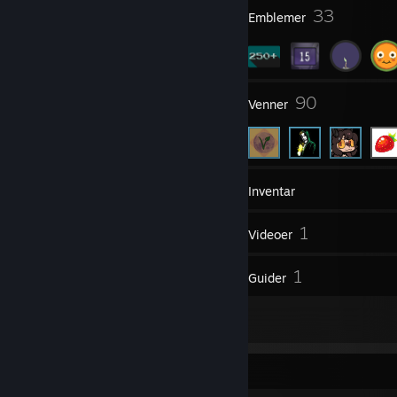
3
33
Profilpriser
Emblemer
12
90
Grupper
Venner
325
Spil
Inventar
230
1
Skærmbilleder
Videoer
14
1
Anmeldelser
Guider
8
Illustrationer
Skærmbilledfremvisning