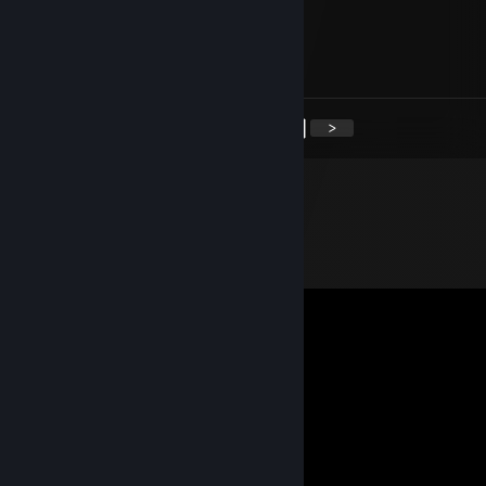
Bizalho
5. juni 2023 kl. 9:48
<
>