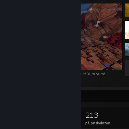
The four pheasants (and the badger) eat fruit! Yum yum!
2
Spilsamler
325
177
14
213
spil ejet
DLC ejet
Anmeldelser
på ønskelisten