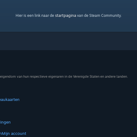
startpagina
Hier is een link naar de
van de Steam Community.
eigendom van hun respectieve eigenaren in de Verenigde Staten en andere landen.
eaukaarten
lingen
n
Mijn account