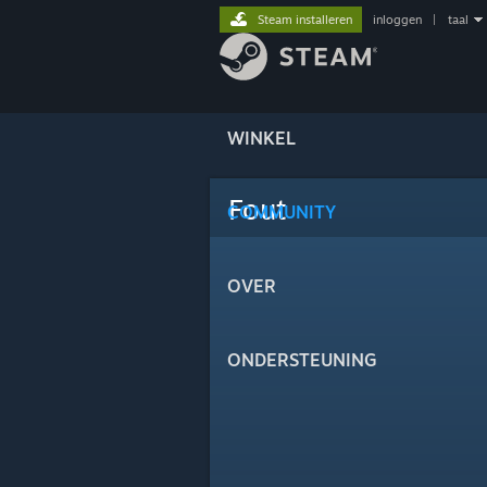
Steam installeren
inloggen
|
taal
WINKEL
Fout
COMMUNITY
OVER
ONDERSTEUNING