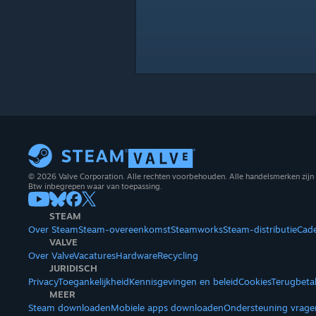
© 2026 Valve Corporation. Alle rechten voorbehouden. Alle handelsmerken zijn 
Btw inbegrepen waar van toepassing.
STEAM
Over Steam
Steam-overeenkomst
Steamworks
Steam-distributie
Cad
VALVE
Over Valve
Vacatures
Hardware
Recycling
JURIDISCH
Privacy
Toegankelijkheid
Kennisgevingen en beleid
Cookies
Terugbeta
MEER
Steam downloaden
Mobiele apps downloaden
Ondersteuning vrage