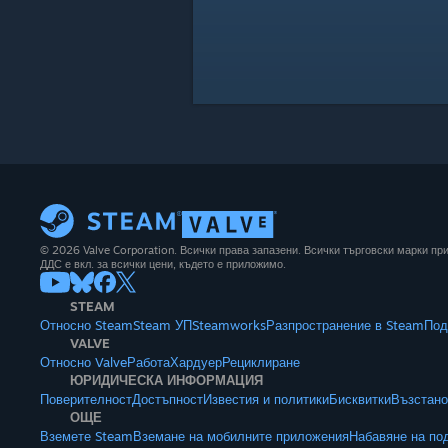
© 2026 Valve Corporation. Всички права запазени. Всички търговски марки п
ДДС е вкл. за всички цени, където е приложимо.
STEAM
Относно Steam
Steam УП
Steamworks
Разпространение в Steam
Под
VALVE
Относно Valve
Работа
Хардуер
Рециклиране
ЮРИДИЧЕСКА ИНФОРМАЦИЯ
Поверителност
Достъпност
Известия и политики
Бисквитки
Възстано
ОЩЕ
Вземете Steam
Вземане на мобилните приложения
Набавяне на по