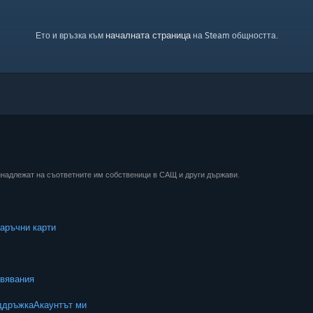
началната страница
Ето и връзка към
на Steam общността.
ринадлежат на съответните им собственици в САЩ и други държави.
аръчни карти
вявания
ддръжка
Акаунтът ми