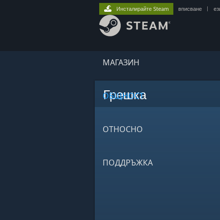
Инсталирайте Steam
вписване
|
ез
МАГАЗИН
Грешка
ОБЩНОСТ
ОТНОСНО
ПОДДРЪЖКА