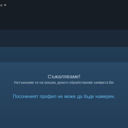
ик
Съжаляваме!
Натъкнахме се на грешка, докато обработвахме заявката Ви:
Посоченият профил не може да бъде намерен.