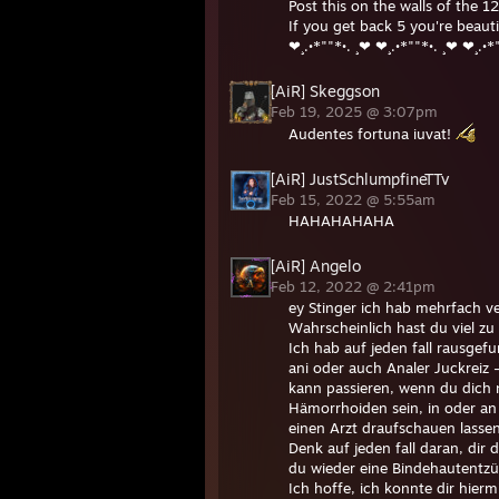
Post this on the walls of the 12
If you get back 5 you're beautif
❤¸.•*""*•. ¸❤ ❤¸.•*""*•. ¸❤ ❤¸.•*
[AiR] Skeggson
Feb 19, 2025 @ 3:07pm
Audentes fortuna iuvat!
[AiR] JustSchlumpfineTTv
Feb 15, 2022 @ 5:55am
HAHAHAHAHA
[AiR] Angelo
Feb 12, 2022 @ 2:41pm
ey Stinger ich hab mehrfach ve
Wahrscheinlich hast du viel zu 
Ich hab auf jeden fall rausgef
ani oder auch Analer Juckreiz 
kann passieren, wenn du dich n
Hämorrhoiden sein, in oder an 
einen Arzt draufschauen lassen
Denk auf jeden fall daran, dir
du wieder eine Bindehautentzü
Ich hoffe, ich konnte dir hierm