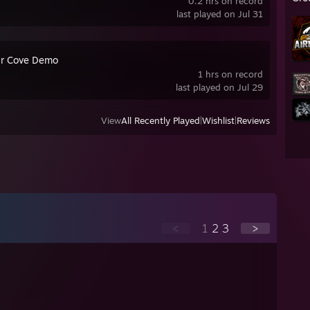
0.2 hrs on record
last played on Jul 31
ir Cove Demo
1 hrs on record
last played on Jul 29
View
All Recently Played
|
Wishlist
|
Reviews
<
1
2
3
>