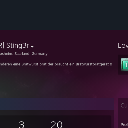
R] Sting3r
Le
osheim, Saarland, Germany
nderen eine Bratwurst brät der braucht ein Bratwurstbratgerät !!
Cu
3
20
Pro