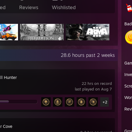
ed
Reviews
Wishlisted
Bad
28.6 hours past 2 weeks
Ga
Inv
ll Hunter
22 hrs on record
Scr
last played on Aug 7
Wor
+2
Rev
ir Cove
Gro