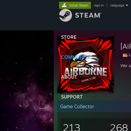
Install Steam
sign in
|
language
STORE
[Ai
L
COMMUNITY
Wer a
ABOUT
SUPPORT
Game Collector
213
268