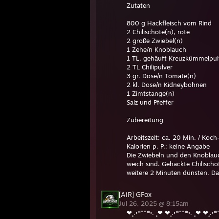
Zutaten
800 g Hackfleisch vom Rind
2 Chilischote(n), rote
2 große Zwiebel(n)
1 Zehe/n Knoblauch
1 TL, gehäuft Kreuzkümmelpul
2 TL Chilipulver
3 gr. Dose/n Tomate(n)
2 kl. Dose/n Kidneybohnen
1 Zimtstange(n)
Salz und Pfeffer
Zubereitung
Arbeitszeit: ca. 20 Min. / Koch
Kalorien p. P.: keine Angabe
Die Zwiebeln und den Knoblauc
weich sind. Gehackte Chilisch
weitere 2 Minuten dünsten. Da
ringsherum krümelig anbraten
Salz und Pfeffer kräftig würzen
[AiR] GFox
Alles auf mittlerer Flamme 90
Jul 26, 2025 @ 8:15am
Minuten vor Ende der Garzeit 
❤¸.•*""*•. ¸❤ ❤¸.•*""*•. ¸❤ ❤¸.•*
abschmecken (wem es noch nich