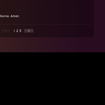
irborne. Amen
<
1
2
3
>