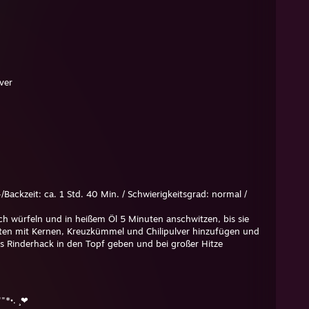
ver
-/Backzeit: ca. 1 Std. 40 Min. / Schwierigkeitsgrad: normal /
h würfeln und in heißem Öl 5 Minuten anschwitzen, bis sie
oten mit Kernen, Kreuzkümmel und Chilipulver hinzufügen und
s Rinderhack in den Topf geben und bei großer Hitze
. Die Dosentomaten und die Zimtstange unterrühren und mit
.
 Minuten köcheln lassen, dabei gelegentlich umrühren. 30
die Bohnen hinzufügen und eventuell mit Sambal Oelek
""*•. ¸❤
t scharf genug sein sollte).