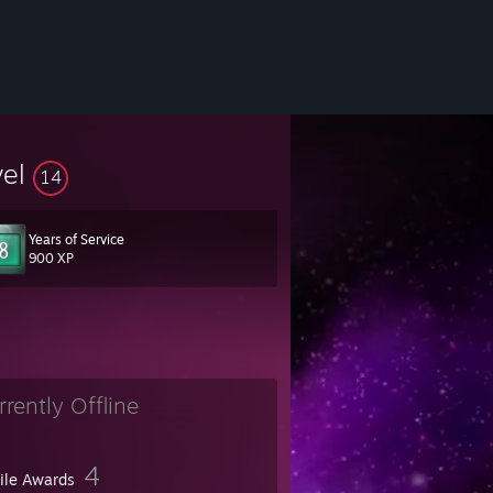
vel
14
Years of Service
900 XP
rrently Offline
4
file Awards