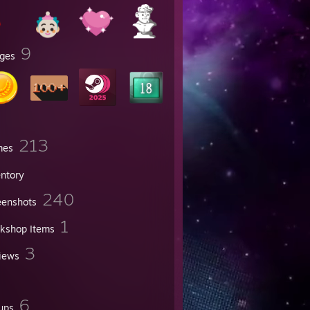
9
ges
213
mes
entory
240
eenshots
1
kshop Items
3
iews
6
ups