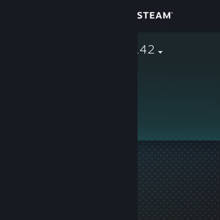
Login
Toko
Soundwave2142
Komunitas
Tentang
Ini adalah profil privat.
Bantuan
Ubah bahasa
Dapatkan Aplikasi Seluler Steam
Lihat situs web desktop