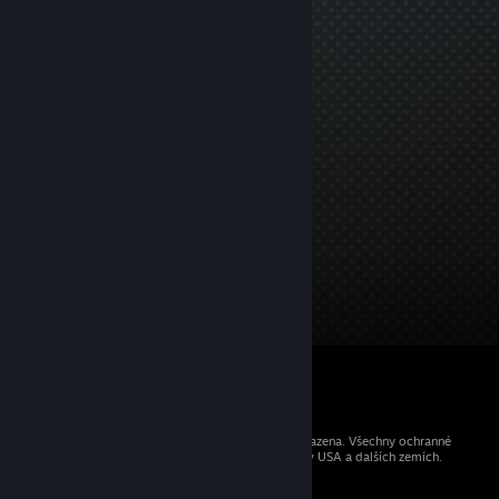
© 2026 Valve Corporation. Všechna práva vyhrazena. Všechny ochranné
známky jsou vlastnictvím příslušných subjektů v USA a dalších zemích.
Všechny ceny jsou uvedeny včetně DPH.