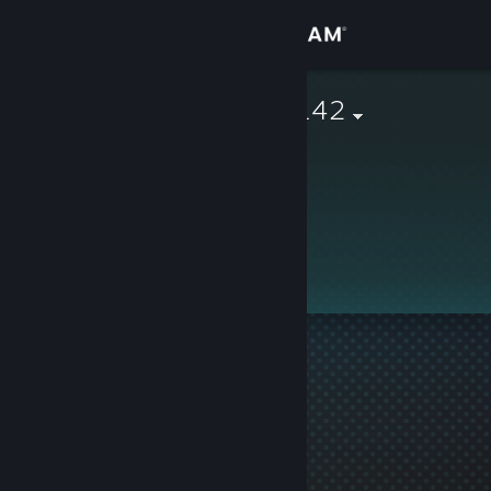
Přihlásit se
Obchod
Soundwave2142
Komunita
Informace
Tento profil je soukromý.
Podpora
Změnit jazyk
Mobilní aplikace služby Steam
Desktopová verze stránky