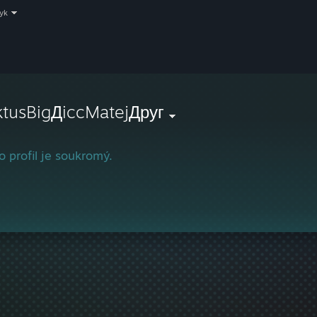
zyk
ktusBigДiccMatejДруг
o profil je soukromý.