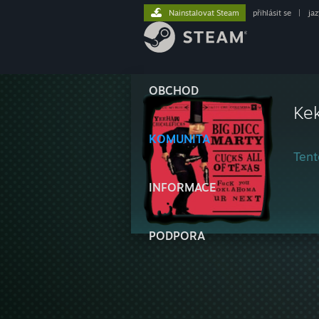
Nainstalovat Steam
přihlásit se
|
ja
OBCHOD
Ke
KOMUNITA
Tent
INFORMACE
PODPORA