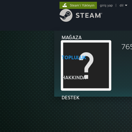
Steam'i Yükleyin
giriş yap
|
dil
MAĞAZA
76
TOPLULUK
HAKKINDA
DESTEK