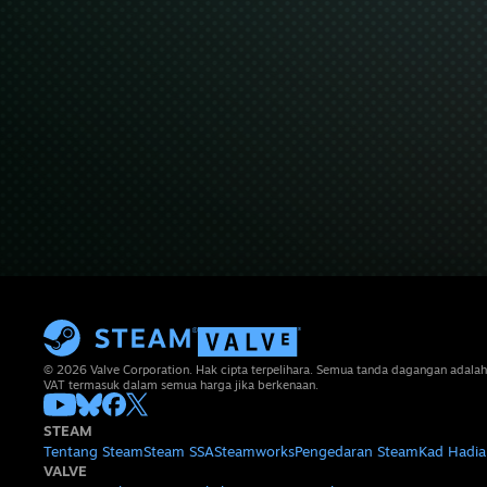
© 2026 Valve Corporation. Hak cipta terpelihara. Semua tanda dagangan adalah
VAT termasuk dalam semua harga jika berkenaan.
STEAM
Tentang Steam
Steam SSA
Steamworks
Pengedaran Steam
Kad Hadia
VALVE