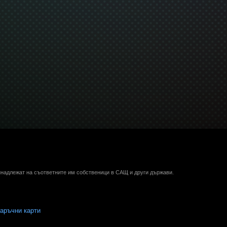
ринадлежат на съответните им собственици в САЩ и други държави.
аръчни карти