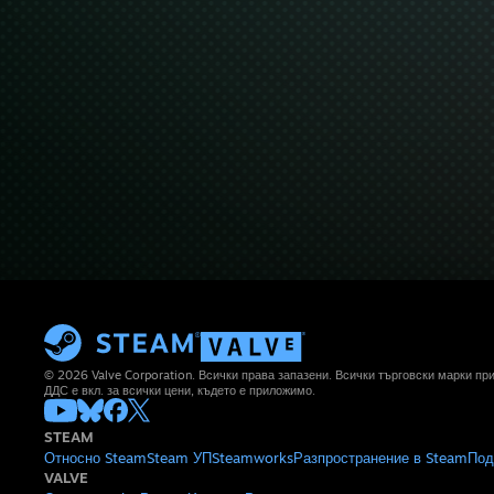
© 2026 Valve Corporation. Всички права запазени. Всички търговски марки п
ДДС е вкл. за всички цени, където е приложимо.
STEAM
Относно Steam
Steam УП
Steamworks
Разпространение в Steam
Под
VALVE