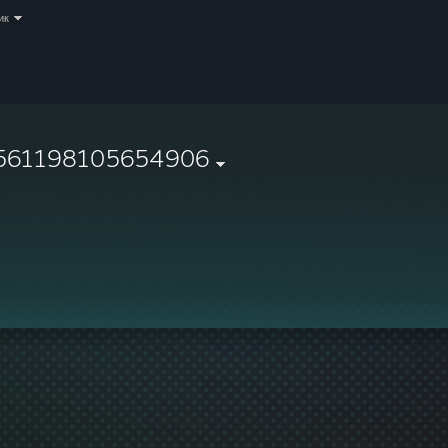
ик
561198105654906