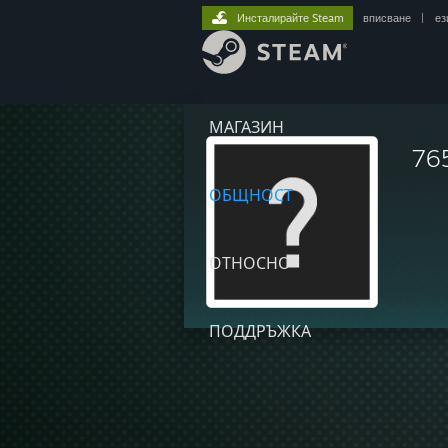
Инсталирайте Steam
вписване
|
ез
МАГАЗИН
76
ОБЩНОСТ
ОТНОСНО
ПОДДРЪЖКА