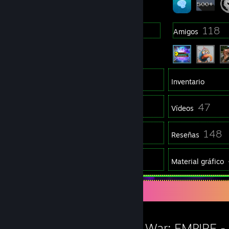
40
118
Grupos
Amigos
762
Juegos
Inventario
2.057
47
Capturas
Vídeos
1
148
Artículos del Workshop
Reseñas
1
Guías
Material gráfico
Juego favorito
Total War: EMPIRE - 