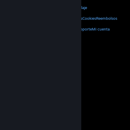
VALVE
Acerca de Valve
Empleos
Hardware
Reciclaje
INFORMACIÓN LEGAL
Privacidad
Accesibilidad
Avisos y políticas
Cookies
Reembolsos
MÁS
Descargar Steam
Aplicaciones móviles
Soporte
Mi cuenta