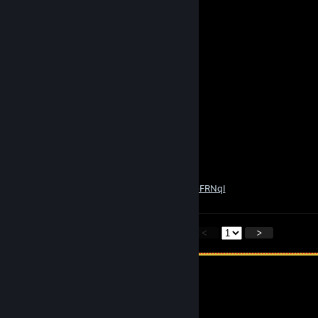
Radicaljackjr45
1 MAY 2020 a las 20:41
mega chad
kratch
25 ABR 2020 a las 4:57
are you redneck?
Automaton
26 DIC 2019 a las 7:46
You unionized roofin' old Son-of-a-gun!
https://www.youtube.com/watch?v=Is0JEbFRNqI
<
>