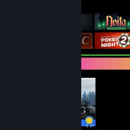
Juegos destacados
Expositor de completista
68/68 logros