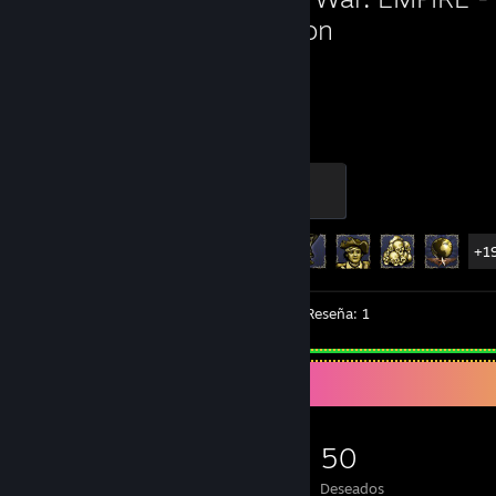
Edition
3.049
24
Horas jugadas
Logros
Skirmisher
500 EXP
Avance en los logros
24 de 30
+1
Vídeos: 2
Capturas: 28
Reseña: 1
Coleccionista de juegos
762
847
148
50
Juegos
DLC
Reseñas
Deseados