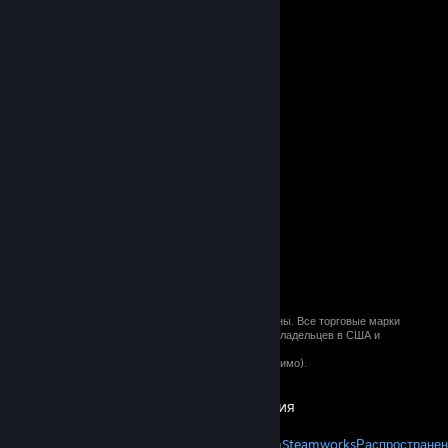
© 2026 Valve Corporation. Все права сохранены. Все торговые марки
являются собственностью соответствующих владельцев в США и
других странах.
Все цены указаны с учётом НДС (если применимо).
Установить мобильные приложения
STEAM
О Steam
Соглашение подписчика Steam
Steamworks
Распространен