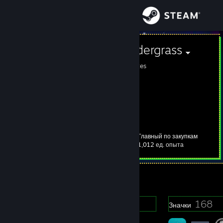
Войти
Магазин
Chandler Pandergrass
Maryland, United States
Сообщество
Информация
Поддержка
Главный по закупкам
Уровень
103
1,012 ед. опыта
Изменить язык
Не в сети
Скачать мобильное приложение Steam
Полная версия
2
168
Награды профиля
Значки