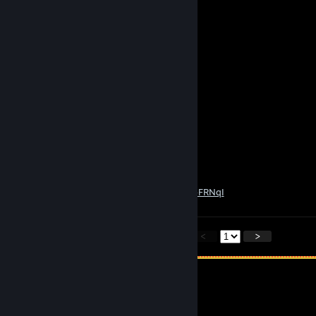
Radicaljackjr45
1 мая. 2020 г. в 20:41
mega chad
kratch
25 апр. 2020 г. в 4:57
are you redneck?
Automaton
26 дек. 2019 г. в 7:46
You unionized roofin' old Son-of-a-gun!
https://www.youtube.com/watch?v=Is0JEbFRNqI
<
>