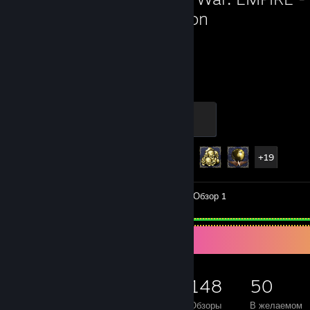
Edition
3 049
24
Часов сыграно
Достижений
Skirmisher
500 ед. опыта
Достижения
24 из 30
+19
Видео 2
Скриншоты 28
Обзор 1
Коллекционер игр
762
847
148
50
Игр на аккаунте
Дополнений
Обзоры
В желаемом