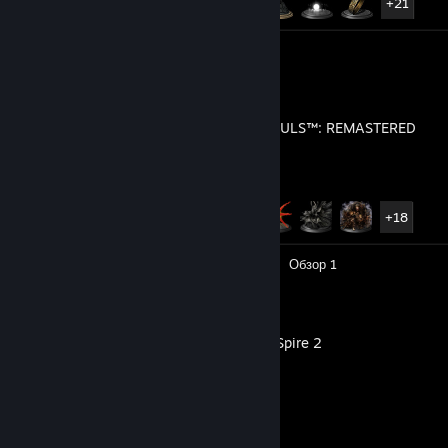
+21
Скриншоты 7
Обзор 1
DARK SOULS™: REMASTERED
Достижения
23 из 41
+18
Видео 3
Скриншоты 35
Обзор 1
Slay the Spire 2
Обзор 1