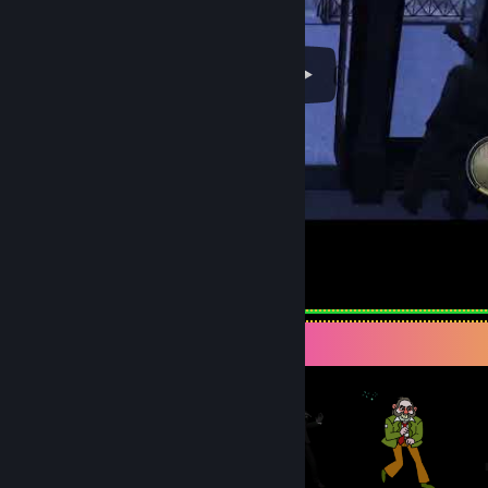
Mafia II Definitive Death Sound
Витрина предметов