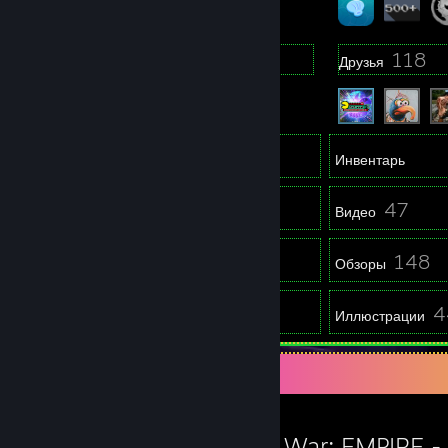
40
118
Группы
Друзья
762
Игры
Инвентарь
2 057
47
Скриншоты
Видео
1
148
Работы в мастерской
Обзоры
1
4
Руководства
Иллюстрации
Любимая игра
Total War: EMPIRE - 