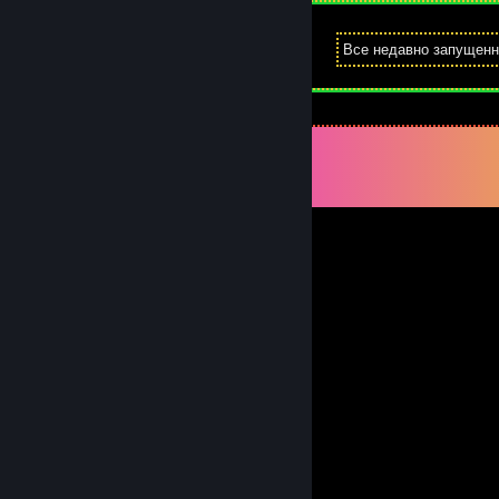
Все недавно запущен
Комментарии
Все комментарии (
51
)
fdxga03422
8 ноя. 2025 г. в 23:51
🐭🍚
Leandro
27 дек. 2023 г. в 8:31
Really cool player. Recommended
Cushpnk
22 июл. 2022 г. в 7:24
Yo. You listen to AxC?