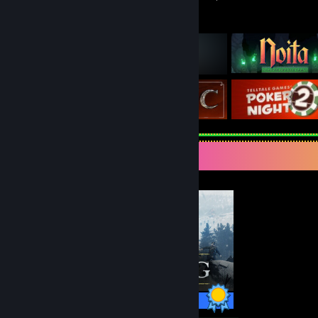
Любимые игры
Витрина перфекциониста
Достижения: 68 из 68