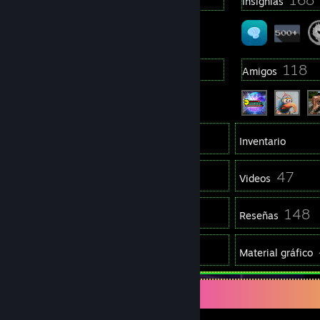
Premios del perfil
Insignias
40
118
Grupos
Amigos
762
Juegos
Inventario
2,057
47
Capturas
Videos
1
148
Artículos de Workshop
Reseñas
1
Guías
Material gráfico
Juego favorito