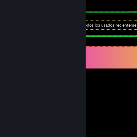
Reseña 1
Ver
Todos los usados recienteme
Comentarios
Ver los
51
comentarios
fdxga03422
8 NOV 2025 a las 11:51 p. m.
🐭🍚
Leandro
27 DIC 2023 a las 8:31 a. m.
Really cool player. Recommended
Cushpnk
22 JUL 2022 a las 7:24 a. m.