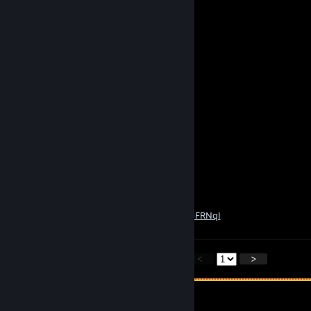
Yo. You listen to AxC?
Radicaljackjr45
1 MAY 2020 a las 8:41 p. m.
mega chad
kratch
25 ABR 2020 a las 4:57 a. m.
are you redneck?
Automaton
26 DIC 2019 a las 7:46 a. m.
You unionized roofin' old Son-of-a-gun!
https://www.youtube.com/watch?v=Is0JEbFRNqI
<
>