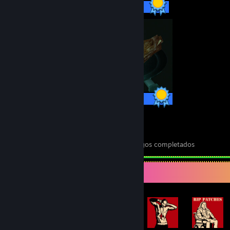
68 / 68 logros
16 / 16 logros
11
421
Juegos completados
Logros en juegos completados
Expositor de logros