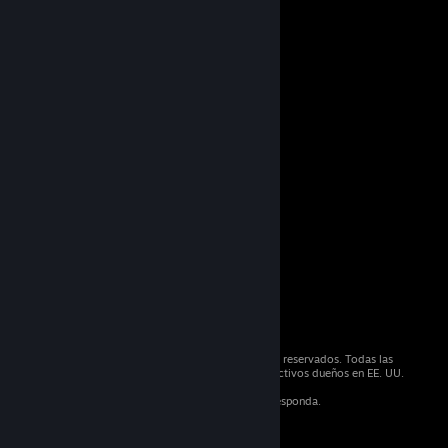
© 2026 Valve Corporation. Todos los derechos reservados. Todas las
marcas registradas son propiedad de sus respectivos dueños en EE. UU.
y otros países.
IVA incluido en todos los precios, cuando corresponda.
Obtener aplicaciones móviles