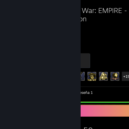
Total War: EMPIRE - 
Edition
3,049
24
Horas jugadas
Logros
Skirmisher
500 EXP
Avance en los logros
24 de 30
+1
Videos 2
Capturas 28
Reseña 1
Colección de juegos