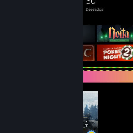
762
847
148
50
Juegos
DLC
Reseñas
Deseados
Juegos destacados
Expositor de completista