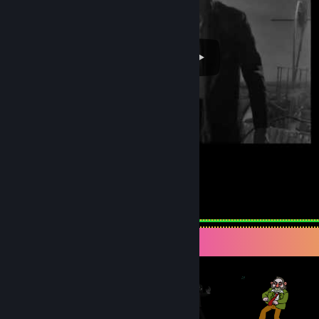
The first time you leave the vault
43
2
아이템 전시대