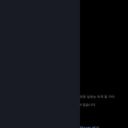
© 2026 Valve Corporation. All rights reserved. 모든 상표는 미국 및 기타
국가에서 해당 소유자의 재산입니다.
해당하는 경우 모든 가격에 부가가치세가 포함되어 있습니다.
모바일 앱 다운로드
STEAM
Steam 정보
Steam 이용 약관
Steamworks
Steam 배포