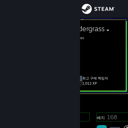
로그인
상점
Chandler Pandergrass
Maryland, United States
커뮤니티
정보
지원
최고 구매 책임자
레벨
103
1,012 XP
언어 변경
현재 오프라인
Steam 모바일 앱 다운로드
PC 웹사이트 보기
2
168
프로필 어워드
배지