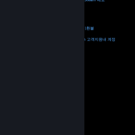
기프트 카드
VALVE
Valve 소개
채용 정보
하드웨어
재활용
법적 고지
개인정보 처리방침
접근성
고지 및 정책
쿠키
환불
더 보기
Steam 다운로드
모바일 앱 다운로드
Steam 고객지원
내 계정