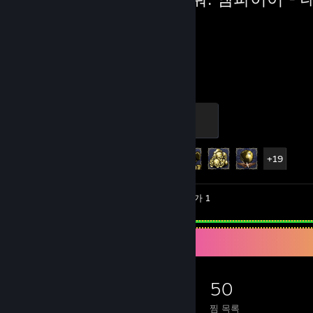
션
3,049
24
플레이 시간
도전 과제
Skirmisher
500 XP
도전 과제 진행률
24/30
+19
동영상 2
스크린샷 28
평가 1
게임 수집가
762
847
147
50
소유 게임
소유 DLC
평가
찜 목록