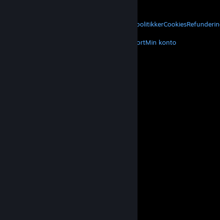
Om Valve
Karriere
Hardware
Genbrug
JURIDISK
Privatliv
Tilgængelighed
Meddelelser og politikker
Cookies
Refunderin
MERE
Hent Steam
Hent mobilapps
Kundesupport
Min konto