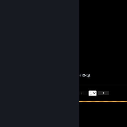
Radicaljackjr45
1. maj 2020 kl. 20:41
mega chad
kratch
25. apr. 2020 kl. 4:57
are you redneck?
Automaton
26. dec. 2019 kl. 7:46
You unionized roofin' old Son-of-a-gun!
https://www.youtube.com/watch?v=Is0JEbFRNqI
<
>