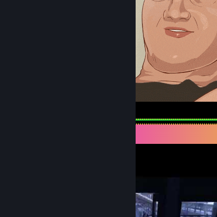
How high are you?
Videofremvisning