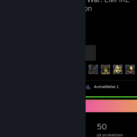
Edition
3.049
24
timer spillet
præstationer
Skirmisher
500 XP
Præstationsfremskridt
24 ud af 30
Videoer 2
Skærmbilleder 28
Anmeldelse 1
Spilsamler
762
847
148
50
spil ejet
DLC ejet
Anmeldelser
på ønskelisten