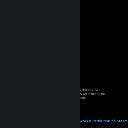
© 2026 Valve Corporation. Alle rettigheder forbeholdes. Alle
varemærker tilhører deres respektive ejere i USA og andre lande.
Moms inkluderet i alle priser, hvor det er gældende.
Hent mobilapps
STEAM
Om Steam
Steam-abonnentaftale
Steamworks
Distribution på Steam
VALVE