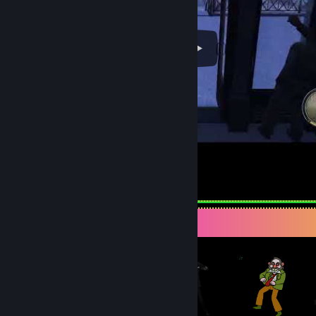
Mafia II Definitive Death Sound
Genstandsfremvisning