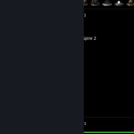
Skærmbilleder 7
Anmeldelse 1
Slay the Spire 2
Anmeldelse 1
DEFCON
Præstationsfremskridt
0 ud af 22
Skærmbilleder 2
Anmeldelse 1