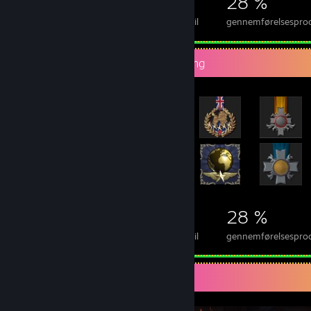
4.140
11
28 %
Præstationer
100% gennemførte spil
gennemførelsesproce
Mest sjældne præstationsfremvisning
4.140
11
28 %
Præstationer
100% gennemførte spil
gennemførelsesproce
Skærmbilledfremvisning