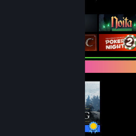
Udvalgte spil
Ultimativ samlers fremvisning
68 / 68 præstationer