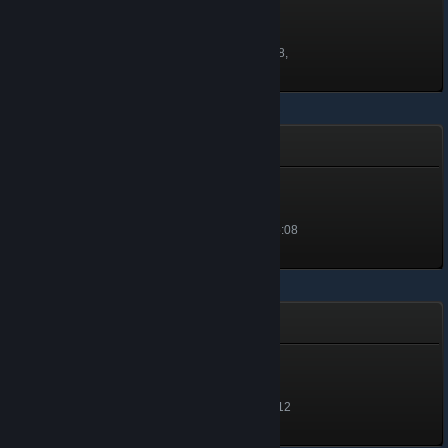
Πρέσβης της Κοινότητας
200 πόντοι
Ξεκλειδώθηκε στις 1 Ιουν 2018,
18:43
Διευθυντής εξαγορών
Διευθυντής εξαγορών
777 πόντοι
Ξεκλειδώθηκε στις 31 Ιουλ, 15:08
Χρόνια υπηρεσίας
Χρόνια υπηρεσίας
700 πόντοι
Ξεκλειδώθηκε στις 16 Ιουλ, 1:12