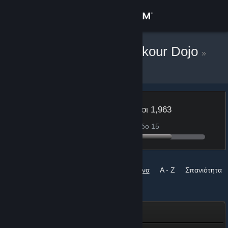
Σύνδεση
Κατάστημα
Skeet Skeet Parkour Dojo
»
Εμβλήματα
Κοινότητα
Σχετικά
Επίπεδο
Πόντοι 1,963
14
37 πόντοι για το επίπεδο 15
Υποστήριξη
Αλλαγή γλώσσας
Ταξινόμηση ανά
Ολοκληρωμένα
A - Z
Σπανιότητα
Αποκτήστε την εφαρμογή Steam για κινητές συσκευές
Εμβλήματα
Προβολή ιστοσελίδας για υπολογιστές
Πρέσβης της Κοινότητας