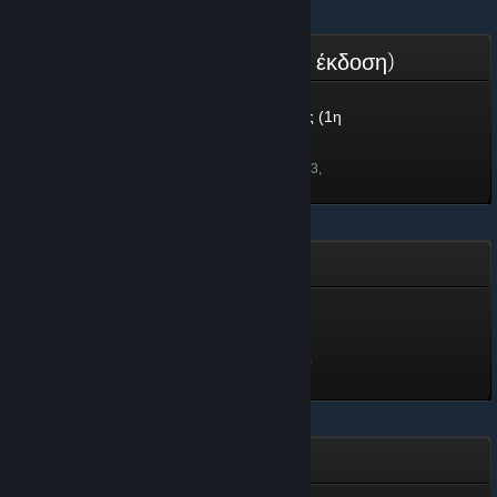
Υποστηρικτής Κοινότητας (1η έκδοση)
Υποστηρικτής Κοινότητας (1η
έκδοση)
20 πόντοι
Ξεκλειδώθηκε στις 12 Δεκ 2023,
8:43
Steam Replay 2022
Steam Replay 2022
50 πόντοι
Ξεκλειδώθηκε στις 1 Ιαν 2023,
15:18
Εκπτωγήινος - Βαθμός 1