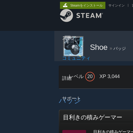
Steamをインストール
サインイン
|
ストア
Shoe
»
バッジ
コミュニティ
レベル
XP 3,044
20
詳細
サポート
バッジ
目利きの積みゲーマー
目利きの積みゲーマ