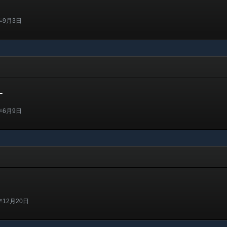
年9月3日
ー
年6月9日
12月20日