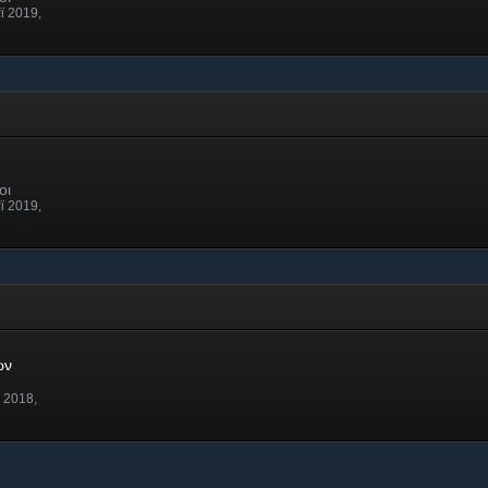
ϊ 2019,
οι
ϊ 2019,
ών
ν 2018,