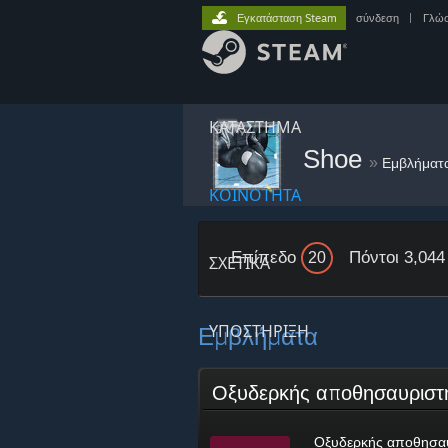
Εγκατάσταση Steam
σύνδεση
|
Γλώ
ΚΑΤΑΣΤΗΜΑ
Shoe
»
Εμβλήματ
ΚΟΙΝΟΤΗΤΑ
Επίπεδο
Πόντοι 3,044
20
ΣΧΕΤΙΚΆ
Εμβλήματα
ΥΠΟΣΤΗΡΙΞΗ
Οξυδερκής αποθησαυρισ
Οξυδερκής αποθησα