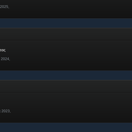
 2025,
τας
ν 2024,
κ 2023,