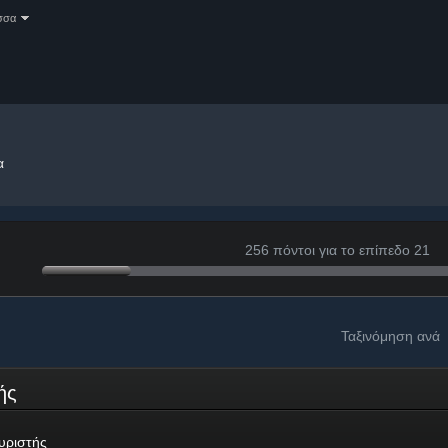
σσα
α
256 πόντοι για το επίπεδο 21
Ταξινόμηση ανά
τής
υριστής