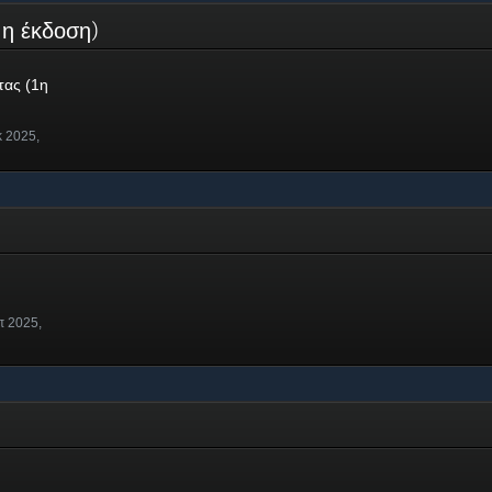
(1η έκδοση)
τας (1η
κ 2025,
π 2025,