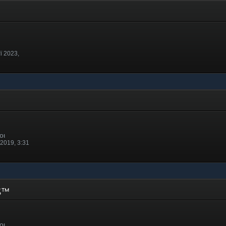
ϊ 2023,
οι
 2019, 3:31
SS™
οι