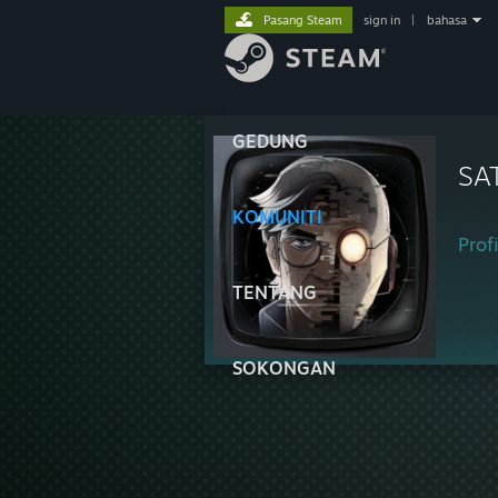
Pasang Steam
sign in
|
bahasa
GEDUNG
SA
KOMUNITI
Profi
TENTANG
SOKONGAN