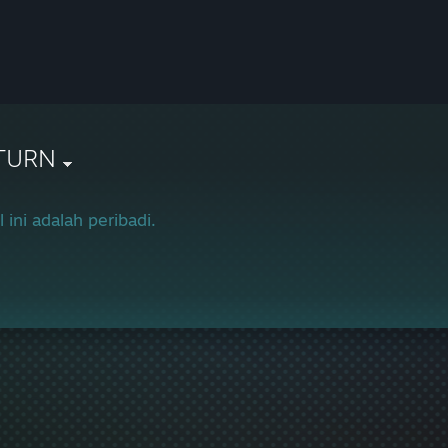
TURN
l ini adalah peribadi.