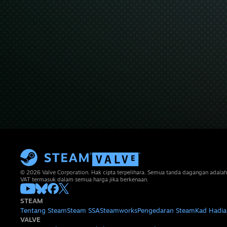
© 2026 Valve Corporation. Hak cipta terpelihara. Semua tanda dagangan adalah
VAT termasuk dalam semua harga jika berkenaan.
STEAM
Tentang Steam
Steam SSA
Steamworks
Pengedaran Steam
Kad Hadia
VALVE