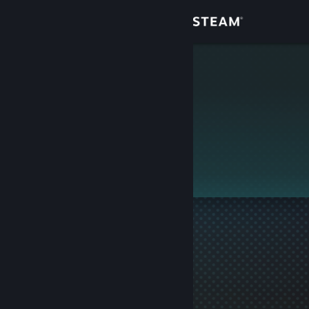
Login
Toko
SATURN
Komunitas
Tentang
Ini adalah profil privat.
Bantuan
Ubah bahasa
Dapatkan Aplikasi Seluler Steam
Lihat situs web desktop